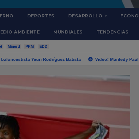
IERNO
DEPORTES
DESARROLLO
ECONO
EDIO AMBIENTE
MUNDIALES
TENDENCIAS
et
Minerd
PRM
EDD
i Rodríguez Batista
Video: Mariledy Paulino conquista el oro