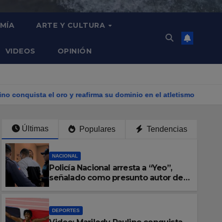
MÍA
ARTE Y CULTURA
VIDEOS
OPINIÓN
 y reafirma su dominio en el atletismo
Francisco Ramírez re
Últimas
Populares
Tendencias
NACIONAL
Policía Nacional arresta a “Yeo”,
señalado como presunto autor del
homicidio del baloncestista Yeuri
Rodríguez Batista
DEPORTES