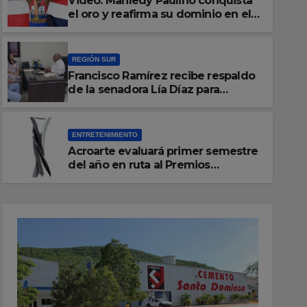
Video: Mariledy Paulino conquista
el oro y reafirma su dominio en el
atletismo
REGIÓN SUR
Francisco Ramírez recibe respaldo
ENTRETENIMIENTO
de la senadora Lía Díaz para
Acroarte evaluará primer se
fortalecer la UASD-Azua
ruta al Premios Soberano 20
ENTRETENIMIENTO
Acroarte evaluará primer semestre
AGOSTO 5, 2026
REDACCIÓN
del año en ruta al Premios
Soberano 2027