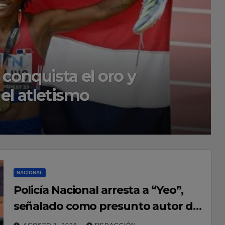
e respaldo de la
fortalecer la UASD-Azua
NACIONAL
Policía Nacional arresta a “Yeo”,
señalado como presunto autor del
homicidio del baloncestista Yeuri