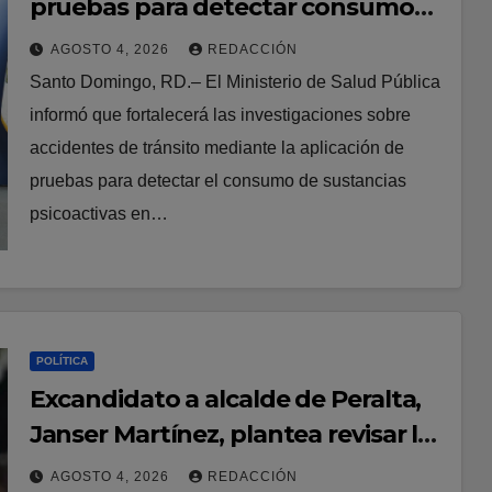
pruebas para detectar consumo
de sustancias psicoactivas en
AGOSTO 4, 2026
REDACCIÓN
conductores involucrados en
Santo Domingo, RD.– El Ministerio de Salud Pública
accidentes de tránsito
informó que fortalecerá las investigaciones sobre
accidentes de tránsito mediante la aplicación de
pruebas para detectar el consumo de sustancias
psicoactivas en…
POLÍTICA
Excandidato a alcalde de Peralta,
Janser Martínez, plantea revisar los
cargos medios del Gobierno
AGOSTO 4, 2026
REDACCIÓN