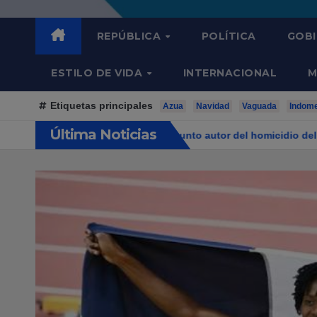
REPÚBLICA
POLÍTICA
GOB
ESTILO DE VIDA
INTERNACIONAL
M
Etiquetas principales
Azua
Navidad
Vaguada
Indom
Última Noticias
eñalado como presunto autor del homicidio del baloncestista Yeur