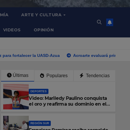
MÍA
ARTE Y CULTURA
VIDEOS
OPINIÓN
 la UASD-Azua
Acroarte evaluará primer semestre del año en
Últimas
Populares
Tendencias
DEPORTES
Video: Mariledy Paulino conquista
el oro y reafirma su dominio en el
atletismo
REGIÓN SUR