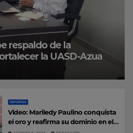
er semestre del año en
ano 2027
DEPORTES
Video: Mariledy Paulino conquista
el oro y reafirma su dominio en el
atletismo