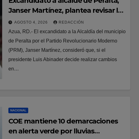
Excandidato a alcalde de Peralta,
Janser Martínez, plantea revisar los
cargos medios del Gobierno
AGOSTO 4, 2026
REDACCIÓN
Azua, RD.- El excandidato a la Alcaldía del municipio
de Peralta por el Partido Revolucionario Moderno
(PRM), Janser Martínez, consideró que, si el
presidente Luis Abinader decide realizar cambios
en…
NACIONAL
COE mantiene 10 demarcaciones
en alerta verde por lluvias