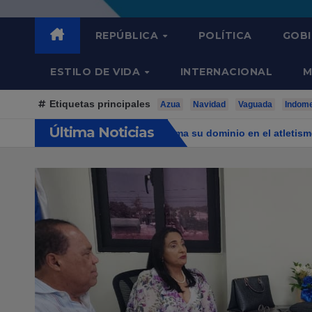
REPÚBLICA
POLÍTICA
GOB
ESTILO DE VIDA
INTERNACIONAL
M
Etiquetas principales
Azua
Navidad
Vaguada
Indom
Última Noticias
uista el oro y reafirma su dominio en el atletismo
Francisco