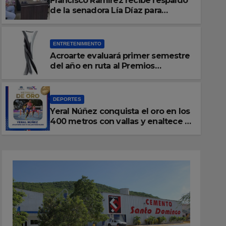
Francisco Ramírez recibe respaldo
de la senadora Lía Díaz para
fortalecer la UASD-Azua
ENTRETENIMIENTO
Acroarte evaluará primer semestre
DEPORTES
del año en ruta al Premios
Yeral Núñez conquista el or
Soberano 2027
con vallas y enaltece a Rep
DEPORTES
Yeral Núñez conquista el oro en los
AGOSTO 5, 2026
REDACCIÓN
400 metros con vallas y enaltece a
República Dominicana