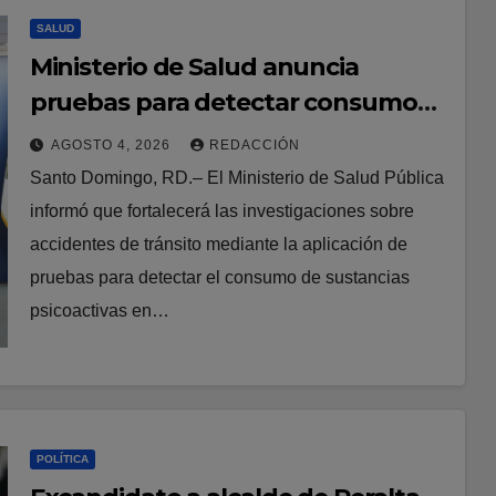
SALUD
Ministerio de Salud anuncia
pruebas para detectar consumo
de sustancias psicoactivas en
AGOSTO 4, 2026
REDACCIÓN
conductores involucrados en
Santo Domingo, RD.– El Ministerio de Salud Pública
accidentes de tránsito
informó que fortalecerá las investigaciones sobre
accidentes de tránsito mediante la aplicación de
pruebas para detectar el consumo de sustancias
psicoactivas en…
POLÍTICA