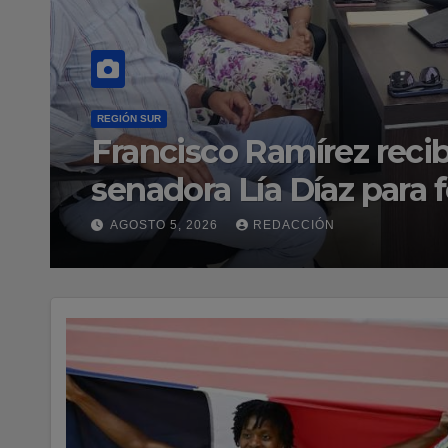
ENTRETENIMIENTO
Acroarte evaluará prim
ruta al Premios Sober
AGOSTO 5, 2026
REDACCIÓN