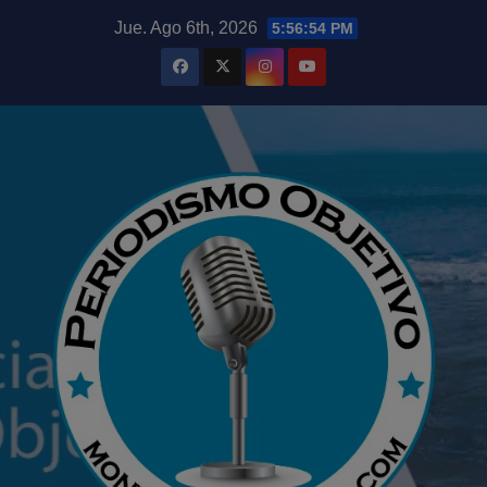
Saltar
modal-check
Jue. Ago 6th, 2026
5:56:55 PM
al
contenido