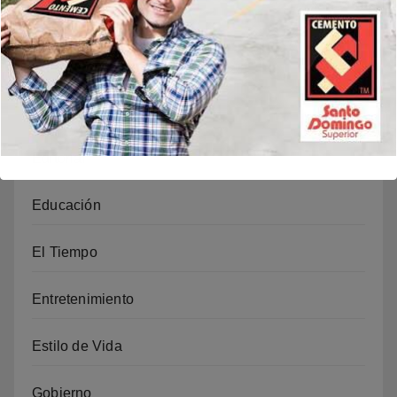
Desarrollo
Distrito Nacional
Economía
Editorial
Educación
El Tiempo
Entretenimiento
Estilo de Vida
Gobierno