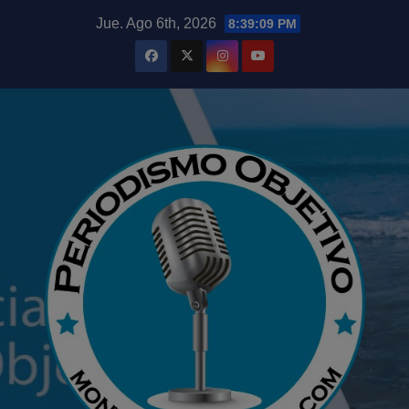
Saltar
modal-check
Jue. Ago 6th, 2026
8:39:11 PM
al
contenido