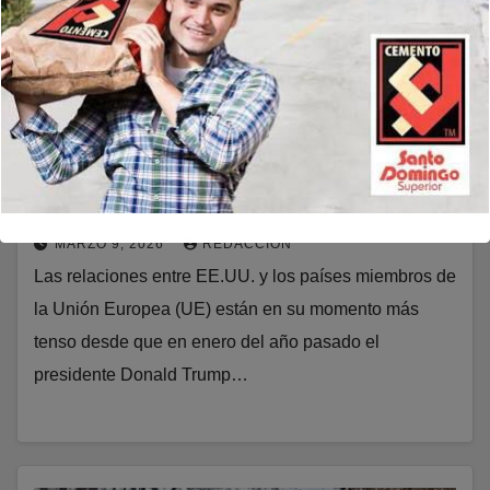
MUNDIALES
Trump frente a Europa: del «no
estamos tratando con Winston
Churchill» a las amenazas a España
MARZO 9, 2026
REDACCIÓN
Las relaciones entre EE.UU. y los países miembros de
la Unión Europea (UE) están en su momento más
tenso desde que en enero del año pasado el
presidente Donald Trump…