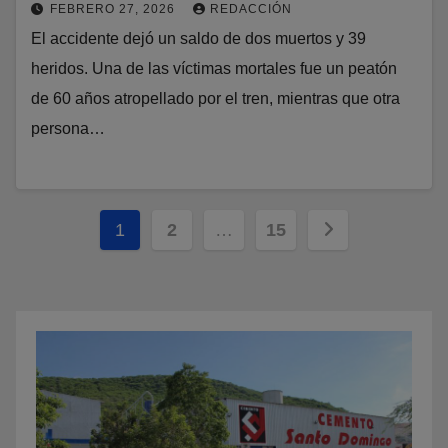
FEBRERO 27, 2026
REDACCIÓN
El accidente dejó un saldo de dos muertos y 39
heridos. Una de las víctimas mortales fue un peatón
de 60 años atropellado por el tren, mientras que otra
persona…
Paginación
1
2
…
15
de
entradas