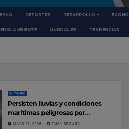
IERNO
DEPORTES
DESARROLLO
ECONO
EDIO AMBIENTE
MUNDIALES
TENDENCIAS
EL TIEMPO
Persisten lluvias y condiciones
marítimas peligrosas por
incidencia de vaguada sobre el
MAYO 27, 2026
JAISY SEGURA