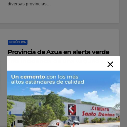
diversas provincias…
REPÚBLICA
Provincia de Azua en alerta verde
tras incidencia de una vaguada
ABRIL 8, 2026
REDACCIÓN
El Centro de Operaciones de Emergencias (COE),
aumentó a tres provincias en alerta amarilla así como
a 12 y al Distrito Nacional en verde, debido a que el
informe del…