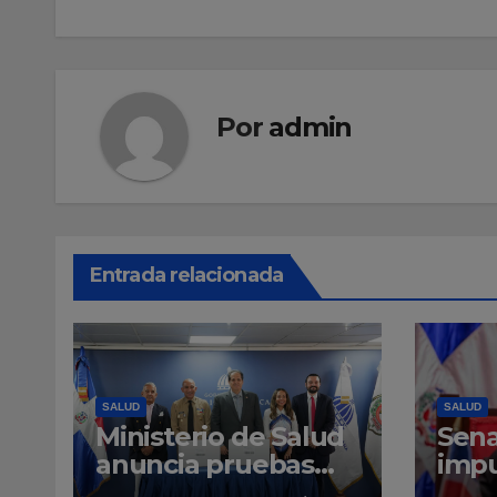
entradas
Por
admin
Entrada relacionada
SALUD
SALUD
Ministerio de Salud
Sena
anuncia pruebas
impu
para detectar
Unid