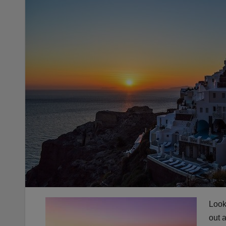
Look
out a