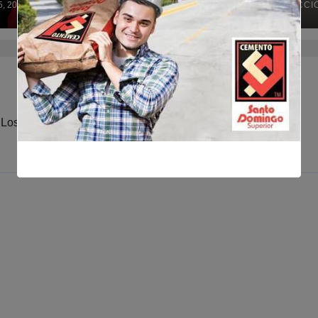
5, 2026
REDACCIÓN
JUL 13, 2026
REDACCI
roenterología y
suspender los
scopia para el
servicios a afilia
ital Regional
tras solicitud de 
án de Azua
DIDA
Los campos obligatorios están marcados con
*