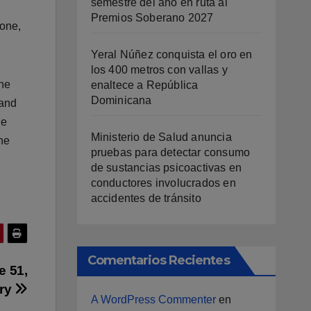
semestre del año en ruta al
Premios Soberano 2027
 one,
Yeral Núñez conquista el oro en
los 400 metros con vallas y
the
enaltece a República
Dominicana
 and
he
Ministerio de Salud anuncia
the
pruebas para detectar consumo
de sustancias psicoactivas en
conductores involucrados en
accidentes de tránsito
Comentarios Recientes
e 51,
ory
A WordPress Commenter
en