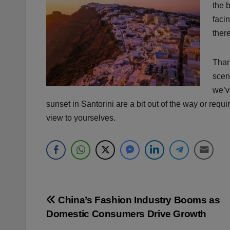
the b
faci
ther
Than
scen
we’ve
sunset in Santorini are a bit out of the way or requi
view to yourselves.
Navegación
China’s Fashion Industry Booms as
Domestic Consumers Drive Growth
de