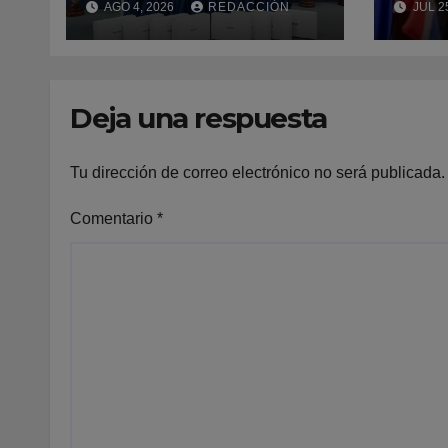
AGO 4, 2026
REDACCIÓN
JUL 2
consumo de
Gast
sustancias
Endo
psicoactivas en
Hosp
conductores
Taiw
Deja una respuesta
involucrados en
accidentes de
tránsito
Tu dirección de correo electrónico no será publicada.
Comentario
*