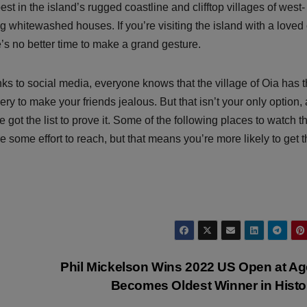
est in the island’s rugged coastline and clifftop villages of west-
ng whitewashed houses. If you’re visiting the island with a loved
e’s no better time to make a grand gesture.
ks to social media, everyone knows that the village of Oia has 
ery to make your friends jealous. But that isn’t your only option,
 got the list to prove it. Some of the following places to watch t
re some effort to reach, but that means you’re more likely to get 
Phil Mickelson Wins 2022 US Open at Ag
Becomes Oldest Winner in Hist