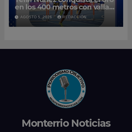
en los 400 metros con vallas
y enaltece a República
AGOSTO 5, 2026
REDACCIÓN
Dominicana
Monterrio Noticias