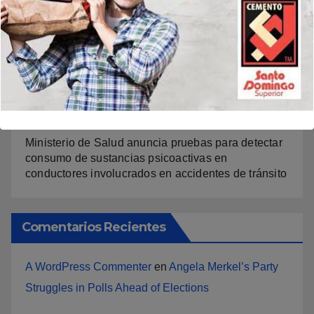
Lía Díaz para fortalecer la UASD-Azua
Acroarte evaluará primer semestre del año en ruta
al Premios Soberano 2027
Yeral Núñez conquista el oro en los 400 metros con
vallas y enaltece a República Dominicana
Ministerio de Salud anuncia pruebas para detectar
consumo de sustancias psicoactivas en
conductores involucrados en accidentes de tránsito
Comentarios Recientes
A WordPress Commenter
en
Angela Merkel’s Party
Struggles in Polls Ahead of Elections