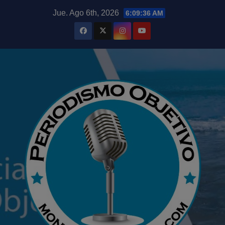
Saltar
modal-check
Jue. Ago 6th, 2026
6:09:37 AM
al
contenido