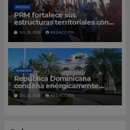
POLÍTICA
PRM fortalece sus
estructuras territoriales con
asambleas de la CNEI en
JUL 28, 2026
REDACCIÓN
varias provincias
GOBIERNO
República Dominicana
condena enérgicamente
anuncio de eliminar la vía
JUL 22, 2026
REDACCIÓN
electoral en Nicaragua