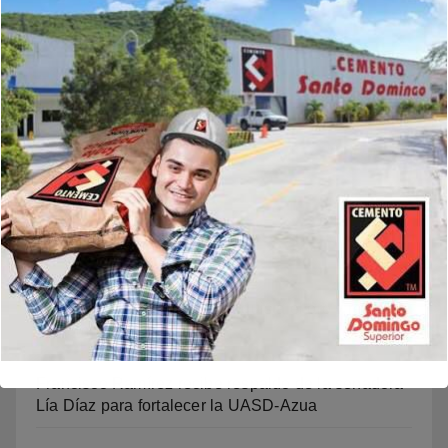
Buscar
Buscar
Noticias Recientes
Video: Mariledy Paulino conquista el oro y reafirma
su dominio en el atletismo
Francisco Ramírez recibe respaldo de la senadora
Lía Díaz para fortalecer la UASD-Azua