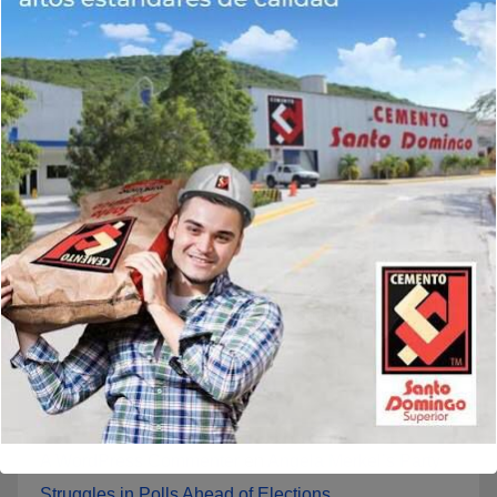
Video: Mariledy Paulino conquista el oro y reafirma
su dominio en el atletismo
Francisco Ramírez recibe respaldo de la senadora
Lía Díaz para fortalecer la UASD-Azua
Acroarte evaluará primer semestre del año en ruta
al Premios Soberano 2027
Yeral Núñez conquista el oro en los 400 metros con
vallas y enaltece a República Dominicana
Comentarios Recientes
A WordPress Commenter
en
Angela Merkel’s Party
Struggles in Polls Ahead of Elections