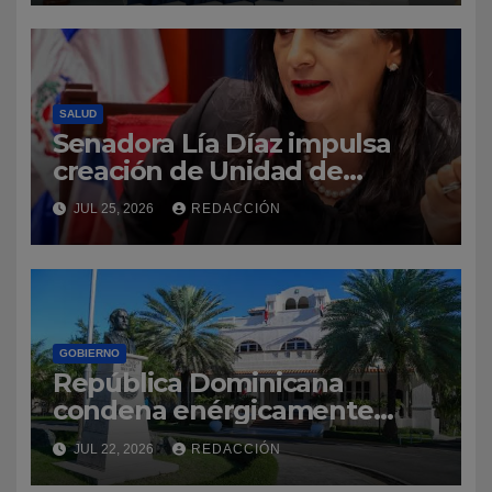
involucrados en accidentes
de tránsito
SALUD
Senadora Lía Díaz impulsa
creación de Unidad de
Gastroenterología y
JUL 25, 2026
REDACCIÓN
Endoscopia para el Hospital
Regional Taiwán de Azua
GOBIERNO
República Dominicana
condena enérgicamente
anuncio de eliminar la vía
JUL 22, 2026
REDACCIÓN
electoral en Nicaragua