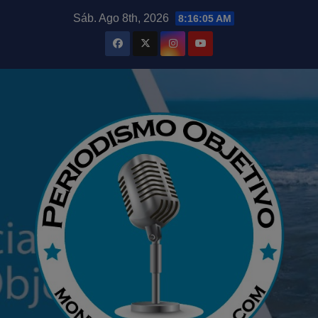
Saltar
modal-check
Sáb. Ago 8th, 2026
8:16:06 AM
al
contenido