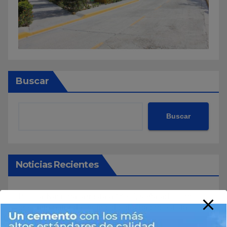
Buscar
Buscar
Noticias Recientes
Policía Nacional arresta a “Yeo”, señalado como
presunto autor del homicidio del baloncestista
Yeuri Rodríguez Batista