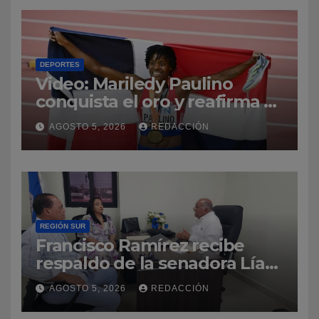
DEPORTES
Video: Mariledy Paulino
conquista el oro y reafirma su
dominio en el atletismo
AGOSTO 5, 2026
REDACCIÓN
REGIÓN SUR
Francisco Ramírez recibe
respaldo de la senadora Lía
Díaz para fortalecer la UASD-
AGOSTO 5, 2026
REDACCIÓN
Azua