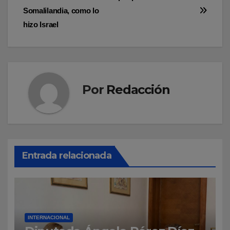
entradas
Somalilandia, como lo
hizo Israel
Por
Redacción
Entrada relacionada
INTERNACIONAL