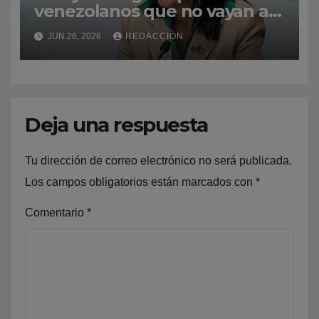
venezolanos que no vayan a
La Guaira para no obstaculizar
JUN 26, 2026
REDACCIÓN
las labores de rescate
Deja una respuesta
Tu dirección de correo electrónico no será publicada.
Los campos obligatorios están marcados con
*
Comentario
*