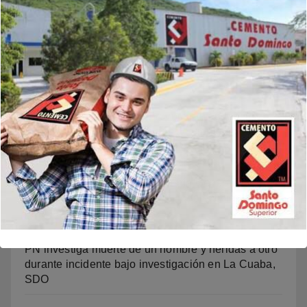
Buscar
Noticias Recientes
Onda tropical y vaguada provocarán aguaceros,
tormentas eléctricas y ráfagas de viento en varias
provincias
Juan Garrigó asume la Secretaría General del PRM
con apuesta por la unidad y el fortalecimiento
partidario
PN investiga muerte de un hombre y heridas a otro
durante incidente bajo investigación en La Cuaba,
SDO