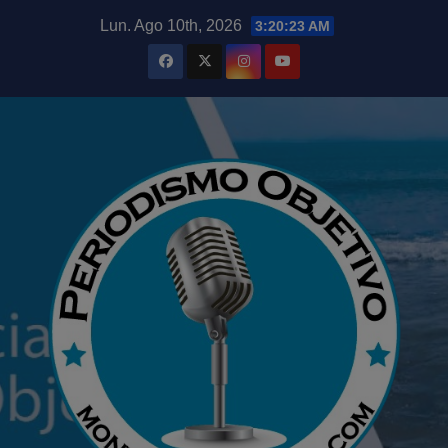
Saltar
modal-check
Lun. Ago 10th, 2026
3:20:24 AM
al
contenido