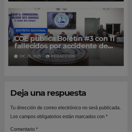
Operación Iguana
DISTRITO NACIONAL
COE publica Boletín #3 con 11
fallecidos por accidente de
tránsito en primera fase de la
DIC 26, 2025
REDACCIÓN
Navidad 2025-2026
Deja una respuesta
Tu dirección de correo electrónico no será publicada.
Los campos obligatorios están marcados con
*
Comentario
*