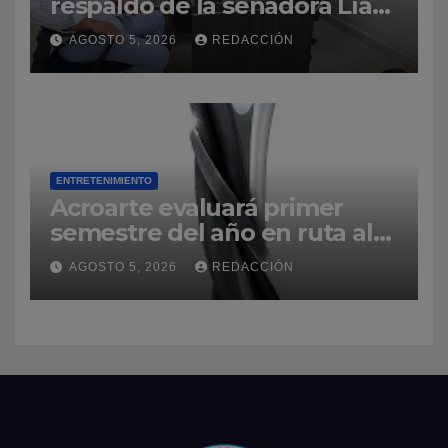
respaldo de la senadora Lía
Díaz para fortalecer la UASD-
AGOSTO 5, 2026
REDACCIÓN
Azua
ENTRETENIMIENTO
Acroarte evaluará primer
semestre del año en ruta al
Premios Soberano 2027
AGOSTO 5, 2026
REDACCIÓN