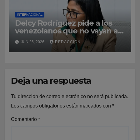
INTERNACIONAL
Delcy Rodríguez pide a los
venezolanos que no vayan a
La Guaira para no obstaculizar
JUN 26, 2026
REDACCIÓN
las labores de rescate
Deja una respuesta
Tu dirección de correo electrónico no será publicada.
Los campos obligatorios están marcados con
*
Comentario
*