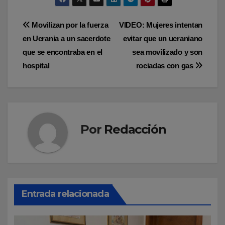
Navegación
Movilizan por la fuerza
VIDEO: Mujeres intentan
en Ucrania a un sacerdote
evitar que un ucraniano
de
que se encontraba en el
sea movilizado y son
entradas
hospital
rociadas con gas
Por
Redacción
Entrada relacionada