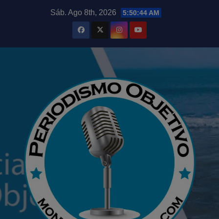
Saltar
modal-check
Sáb. Ago 8th, 2026
5:50:45 AM
al
contenido