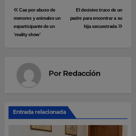
Navegación
Cae por abuso de
El decisivo truco de un
menores y animales un
padre para encontrar a su
de
exparticipante de un
hija secuestrada
entradas
‘reality show’
Por
Redacción
Entrada relacionada