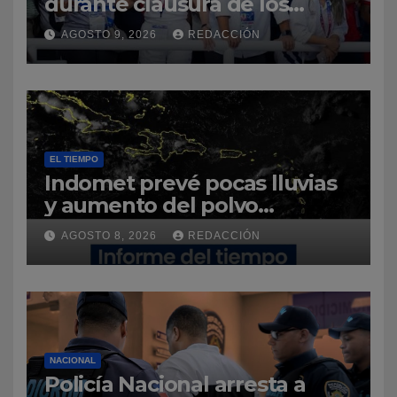
durante clausura de los
Juegos Centroamericanos y
AGOSTO 9, 2026
REDACCIÓN
del Caribe Santo Domingo
2026
EL TIEMPO
Indomet prevé pocas lluvias
y aumento del polvo
sahariano sobre República
AGOSTO 8, 2026
REDACCIÓN
Dominicana
NACIONAL
Policía Nacional arresta a