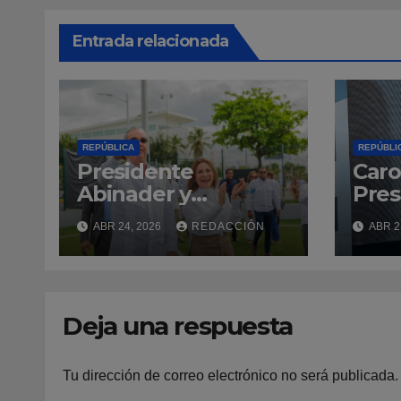
Entrada relacionada
REPÚBLICA
REPÚBLI
Presidente
Caro
Abinader y
Pres
alcaldesa Carolina
tran
ABR 24, 2026
REDACCIÓN
ABR 2
Mejía inauguran
la C
Malecón Deportivo,
con 
que será desde
del 
ahora el punto de
Rey
Deja una respuesta
encuentro del
deporte
dominicano
Tu dirección de correo electrónico no será publicada.