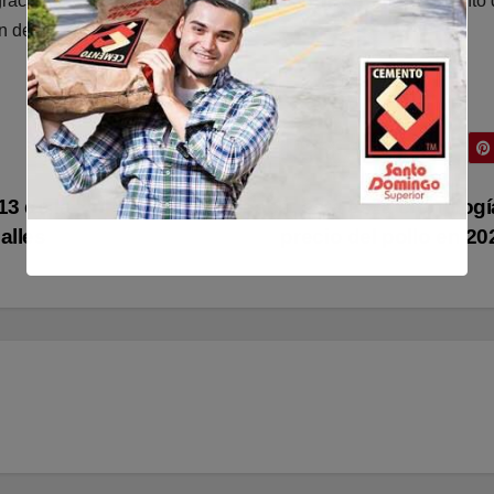
ación de nuevas tecnologías de vigilancia y el fortalecimiento
ón de cientos de nuevos soldados.
13 de la
De 79 a 110 pesos, esta es la cronologí
alles
precio del pollo en 2