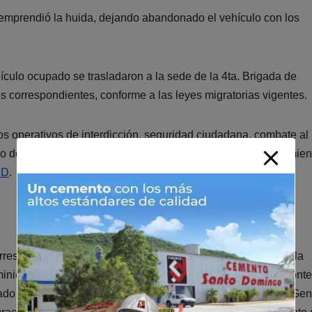
r, emprendió la huida, dejando abandonado el vehículo con los
culo ocupado se trasladaron a la sede de la 4ta. Brigada de
es correspondientes, conforme a las leyes migratorias vigentes.
 los operativos de interdicción, seguridad ciudadana, combate al
o de mercancías en su área de responsabilidad, en cumplimien
RD
.
errestre de las Fuerzas Armadas encargada de salvaguardar la
minicano. Con un énfasis estratégico en la vigilancia de la fronte
lidado su proceso de modernización bajo el mando del Mayor Gen