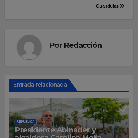
entradas
Guandules
Por
Redacción
Entrada relacionada
REPÚBLICA
Presidente Abinader y
alcaldesa Carolina Mejía