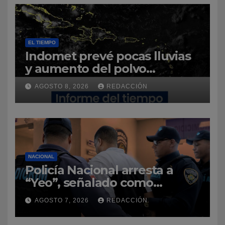
EL TIEMPO
Indomet prevé pocas lluvias
y aumento del polvo
sahariano sobre República
AGOSTO 8, 2026
REDACCIÓN
Dominicana
NACIONAL
Policía Nacional arresta a
“Yeo”, señalado como
presunto autor del homicidio
AGOSTO 7, 2026
REDACCIÓN
del baloncestista Yeuri
Rodríguez Batista