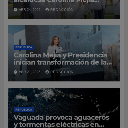
inauguran Malecón
ABR 24, 2026
REDACCIÓN
Deportivo, que será desde
ahora el punto de encuentro
del deporte dominicano
REPÚBLICA
Carolina Mejía y Presidencia
inician transformación de la
Ciudad Colonial con la
ABR 21, 2026
REDACCIÓN
construcción del parqueo
José Reyes
REPÚBLICA
Vaguada provoca aguaceros
y tormentas eléctricas en