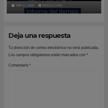
varias provincias del país
ABR 21, 2026
REDACCIÓN
Deja una respuesta
Tu dirección de correo electrónico no será publicada.
Los campos obligatorios están marcados con
*
Comentario
*