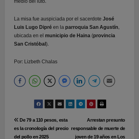
medio del luto.
La misa fue auspiciada por el sacerdote
José
Luis Lugo Dipré
en la
parroquia San Agustín
,
ubicada en el
municipio de Haina
(
provincia
San Cristóbal
).
Por: Lizbeth Chalas
Navegación
De 79 a 110 pesos, esta
Arrestan presunto
es la cronología del precio
responsable de muerte de
de
del pollo en 2025
joven de 19 años en Los