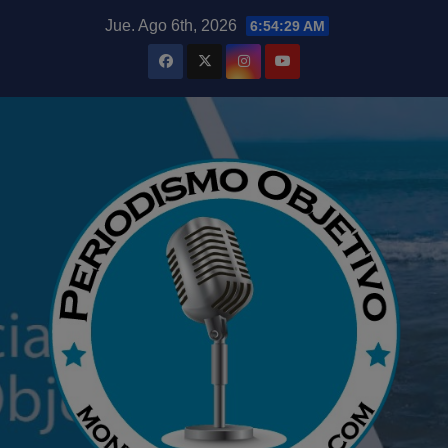
Saltar
modal-check
Jue. Ago 6th, 2026
6:54:31 AM
al
contenido