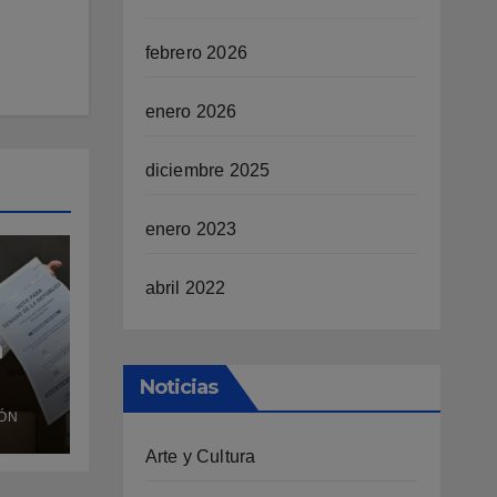
febrero 2026
enero 2026
diciembre 2025
enero 2023
abril 2022
á
Noticias
a
ÓN
a e
Arte y Cultura