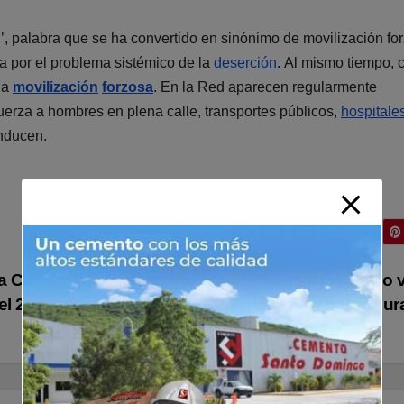
n’, palabra que se ha convertido en sinónimo de movilización fo
a por el problema sistémico de la
deserción
. Al mismo tiempo, 
la
movilización
forzosa
. En la Red aparecen regularmente
uerza a hombres en plena calle, transportes públicos,
hospitale
nducen.
la Casa
Nasralla acusa a la UE y a la OEA de no v
el 2025
«fraude» electoral en Hondu