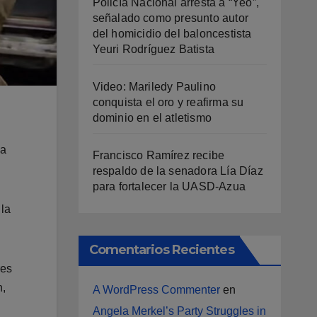
Policía Nacional arresta a “Yeo”,
señalado como presunto autor
del homicidio del baloncestista
Yeuri Rodríguez Batista
Video: Mariledy Paulino
conquista el oro y reafirma su
dominio en el atletismo
 a
Francisco Ramírez recibe
respaldo de la senadora Lía Díaz
para fortalecer la UASD-Azua
 la
Comentarios Recientes
res
n,
A WordPress Commenter
en
Angela Merkel’s Party Struggles in