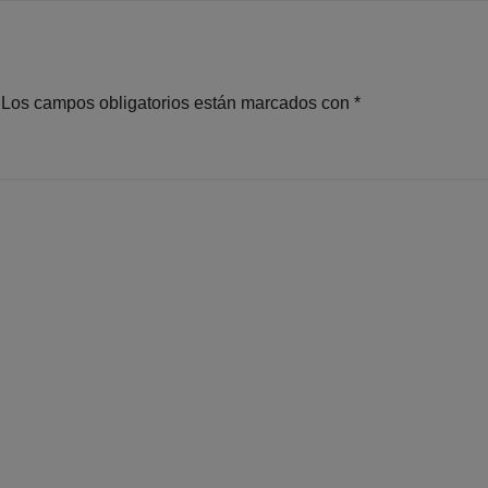
papel juega en l
elecciones)
Los campos obligatorios están marcados con
*