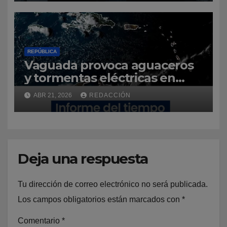
José Reyes
REPÚBLICA
Vaguada provoca aguaceros
y tormentas eléctricas en
varias provincias del país
ABR 21, 2026
REDACCIÓN
Deja una respuesta
Tu dirección de correo electrónico no será publicada.
Los campos obligatorios están marcados con
*
Comentario
*