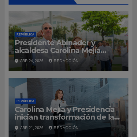
REPÚBLICA
Presidente Abinader y
alcaldesa Carolina Mejía
inauguran Malecón
ABR 24, 2026
REDACCIÓN
Deportivo, que será desde
ahora el punto de encuentro
del deporte dominicano
REPÚBLICA
Carolina Mejía y Presidencia
inician transformación de la
Ciudad Colonial con la
ABR 21, 2026
REDACCIÓN
construcción del parqueo