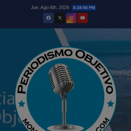
Saltar
modal-check
Jue. Ago 6th, 2026
8:28:57 PM
al
contenido