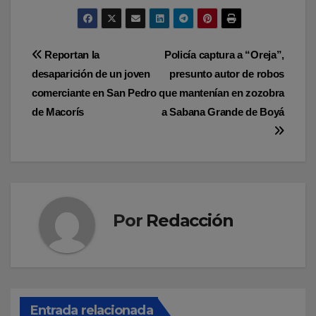
Navegación
Reportan la
Policía captura a “Oreja”,
desaparición de un joven
presunto autor de robos
de
comerciante en San Pedro
que mantenían en zozobra
entradas
de Macorís
a Sabana Grande de Boyá
Por
Redacción
Entrada relacionada