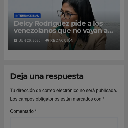
INTERNACIONAL
Delcy Rodríguez pide a los
venezolanos que no vayan a
La Guaira para no obstaculizar
JUN 26, 2026
REDACCIÓN
las labores de rescate
Deja una respuesta
Tu dirección de correo electrónico no será publicada.
Los campos obligatorios están marcados con
*
Comentario
*