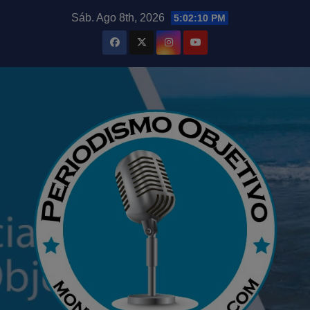
Saltar
modal-check
Sáb. Ago 8th, 2026
5:02:11 PM
al
contenido