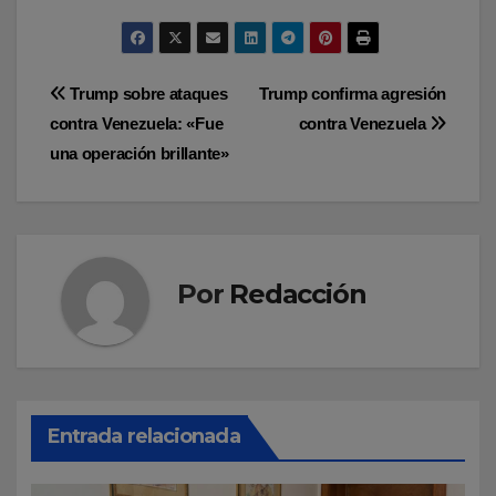
Navegación
Trump sobre ataques
Trump confirma agresión
contra Venezuela: «Fue
contra Venezuela
de
una operación brillante»
entradas
Por
Redacción
Entrada relacionada