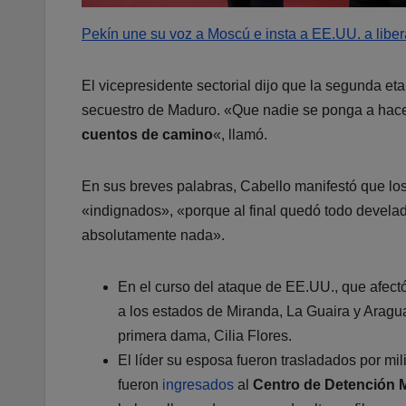
Pekín une su voz a Moscú e insta a EE.UU. a libe
El vicepresidente sectorial dijo que la segunda e
secuestro de Maduro. «Que nadie se ponga a hacer
cuentos de camino
«, llamó.
En sus breves palabras, Cabello manifestó que los 
«indignados», «porque al final quedó todo develado
absolutamente nada».
En el curso del ataque de EE.UU., que afectó
a los estados de Miranda, La Guaira y Aragu
primera dama, Cilia Flores.
El líder su esposa fueron trasladados por m
fueron
ingresados
al
Centro de Detención 