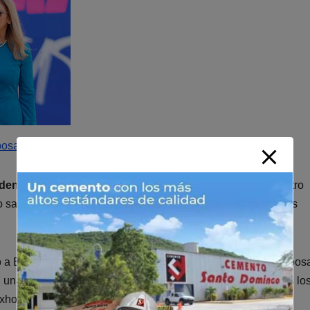
posa
idente
, que se llama Nicolás Maduro Moros, electo por nuestro
 saber, y así lo hicimos saber todos: el alto mando militar, los
ió a EE.UU. la liberación de Maduro,
ingresado
junto a su espos
, una cárcel federal situada en Brooklyn. «Exigimos que nos lo
xhortó.