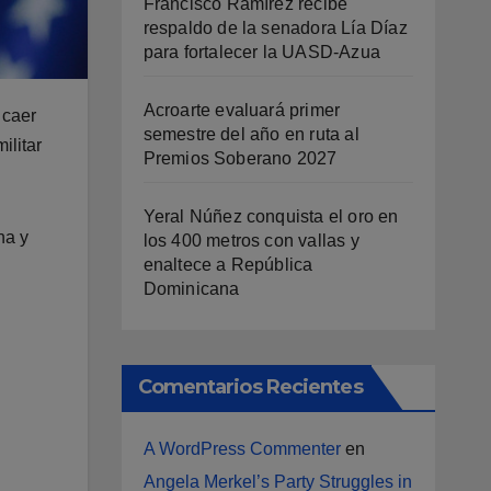
Francisco Ramírez recibe
respaldo de la senadora Lía Díaz
para fortalecer la UASD-Azua
Acroarte evaluará primer
 caer
semestre del año en ruta al
ilitar
Premios Soberano 2027
Yeral Núñez conquista el oro en
na y
los 400 metros con vallas y
enaltece a República
Dominicana
Comentarios Recientes
A WordPress Commenter
en
Angela Merkel’s Party Struggles in