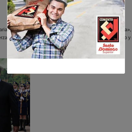
raria de Maduro, en medio de un ataque militar «a gran escala»
erza Armada y al movimiento revolucionario» «No han podido y