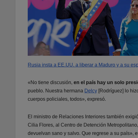
Rusia insta a EE.UU. a liberar a Maduro y a su es
«No tiene discusión,
en el país hay un solo pres
pueblo. Nuestra hermana
Delcy
[Rodríguez] lo hizo
cuerpos policiales, todos», expresó.
El ministro de Relaciones Interiores también exig
Cilia Flores, al Centro de Detención Metropolitano
devuelvan sano y salvo. Que regrese a su país», e