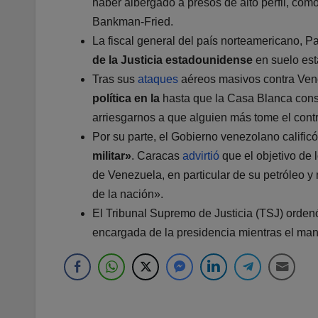
haber albergado a presos de alto perfil, com
Bankman-Fried.
La fiscal general del país norteamericano, 
de la Justicia estadounidense
en suelo est
Tras sus
ataques
aéreos masivos contra Ve
política en la
hasta que la Casa Blanca con
arriesgarnos a que alguien más tome el cont
Por su parte, el Gobierno venezolano califi
militar»
. Caracas
advirtió
que el objetivo de
de Venezuela, en particular de su petróleo y 
de la nación».
El Tribunal Supremo de Justicia (TSJ) orden
encargada de la presidencia mientras el man