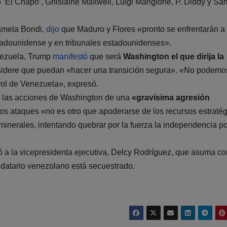
o ‘El Chapo’, Ghislaine Maxwell, Luigi Mangione, P. Diddy y Sa
Pamela Bondi,
dijo
que Maduro y Flores «pronto se enfrentarán a
adounidense y en tribunales estadounidenses».
nezuela, Trump
manifestó
que será
Washington el que dirija la
sidere que puedan «hacer una transición segura». «No podemo
rol de Venezuela», expresó.
có las acciones de Washington de una
«gravísima agresión
 los ataques «no es otro que apoderarse de los recursos estraté
minerales, intentando quebrar por la fuerza la independencia pol
ó a la vicepresidenta ejecutiva, Delcy Rodríguez, que asuma c
datario venezolano está secuestrado.