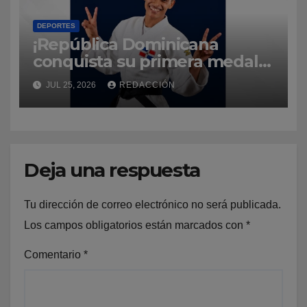
DEPORTES
¡República Dominicana
conquista su primera medalla
de oro en Santo Domingo
JUL 25, 2026
REDACCIÓN
2026 gracias a Ana Rosa!
Deja una respuesta
Tu dirección de correo electrónico no será publicada.
Los campos obligatorios están marcados con
*
Comentario
*