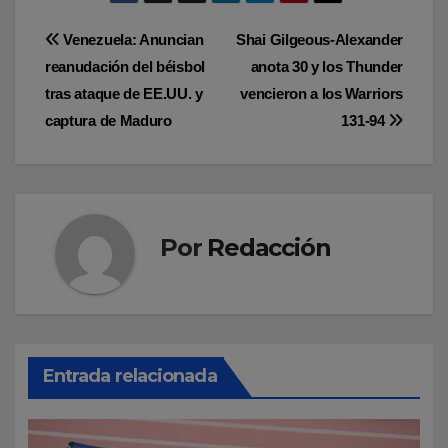
Navegación
Venezuela: Anuncian
Shai Gilgeous-Alexander
reanudación del béisbol
anota 30 y los Thunder
de
tras ataque de EE.UU. y
vencieron a los Warriors
entradas
captura de Maduro
131-94
Por
Redacción
Entrada relacionada