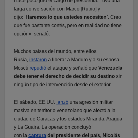
Hace poco juró el cargo de presidenta. Tuvo una
larga conversación con Marco [Rubio] y
dijo:
‘Haremos lo que ustedes necesiten’
. Creo
que fue bastante cortés, pero en realidad no tiene
opción», señaló.
Muchos países del mundo, entre ellos
Rusia,
instaron
a liberar a Maduro y a su esposa.
Moscú
repudió
el ataque y señaló que
Venezuela
debe tener el derecho de decidir su destino
sin
ningún tipo de intervención desde el exterior.
El sábado, EE.UU.
lanzó
una agresión militar
masiva en territorio venezolano que afectó a la
ciudad de Caracas y los estados Miranda, Aragua
y La Guaira. La operación concluyó
con
la
captura
del presidente del país, Nicolás