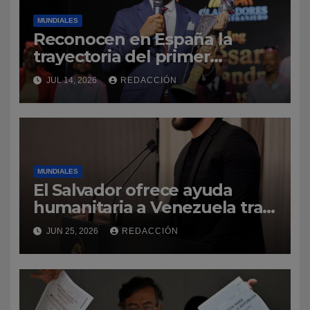
MUNDIALES
Reconocen en España la
trayectoria del primer
profesor dominicano de
JUL 14, 2026
REDACCIÓN
ingeniería civil en Cantabria
MUNDIALES
El Salvador ofrece ayuda
humanitaria a Venezuela tras
la emergencia
JUN 25, 2026
REDACCIÓN