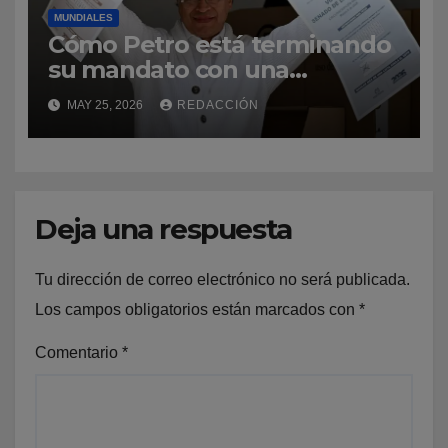
MUNDIALES
Cómo Petro está terminando
su mandato con una
popularidad «alta e inusual»
MAY 25, 2026
REDACCIÓN
en Colombia (y qué papel
juega en las elecciones)
Deja una respuesta
Tu dirección de correo electrónico no será publicada.
Los campos obligatorios están marcados con
*
Comentario
*