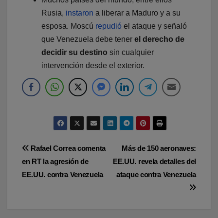
Rusia,
instaron
a liberar a Maduro y a su
esposa. Moscú
repudió
el ataque y señaló
que Venezuela debe tener
el derecho de
decidir su destino
sin cualquier
intervención desde el exterior.
Navegación
Rafael Correa comenta
Más de 150 aeronaves:
en RT la agresión de
EE.UU. revela detalles del
de
EE.UU. contra Venezuela
ataque contra Venezuela
entradas