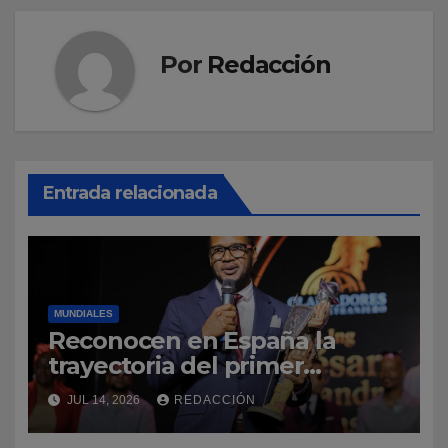
Por
Redacción
Entrada relacionada
MUNDIALES
Reconocen en España la
trayectoria del primer
profesor dominicano de
JUL 14, 2026
REDACCIÓN
ingeniería civil en Cantabria