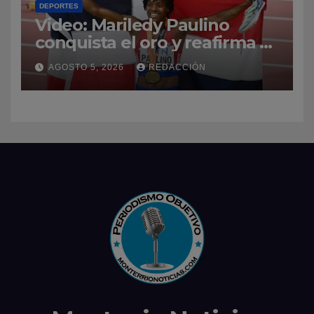
DEPORTES
Video: Mariledy Paulino
conquista el oro y reafirma su
dominio en el atletismo
AGOSTO 5, 2026
REDACCIÓN