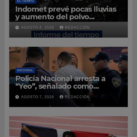
EL TIEMPO
Indomet prevé pocas lluvias
y aumento del polvo
sahariano sobre República
AGOSTO 8, 2026
REDACCIÓN
Dominicana
NACIONAL
Policía Nacional arresta a
“Yeo”, señalado como
presunto autor del homicidio
AGOSTO 7, 2026
REDACCIÓN
del baloncestista Yeuri
Rodríguez Batista