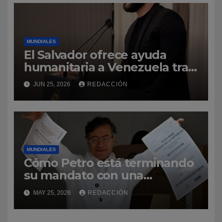
MUNDIALES
El Salvador ofrece ayuda
humanitaria a Venezuela tras
la emergencia
JUN 25, 2026
REDACCIÓN
MUNDIALES
Cómo Petro está terminando
su mandato con una
popularidad «alta e inusual»
MAY 25, 2026
REDACCIÓN
en Colombia (y qué papel
juega en las elecciones)