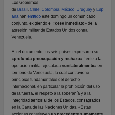
Los Gobiernos
de
Brasil
,
Chile
,
Colombia
,
México
,
Uruguay
y
Esp
aña
han
emitido
este domingo un comunicado
conjunto, exigiendo el «
cese inmediato
» de la
agresión militar de Estados Unidos contra
Venezuela.
En el documento, los seis países expresaron su
«
profunda preocupación y rechazo
» frente a la
operación militar ejecutada «
unilateralmente
» en
territorio de Venezuela, la cual contraviene
principios fundamentales del derecho
internacional, en particular la prohibición del uso
de la fuerza, el respeto a la soberanía y a la
integridad territorial de los Estados, consagrados
en la Carta de las Naciones Unidas. «Estas
acciones constituyen
un precedente sumamente