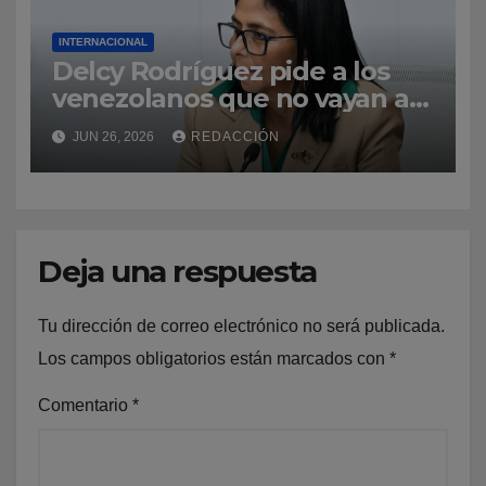
INTERNACIONAL
Delcy Rodríguez pide a los
venezolanos que no vayan a
La Guaira para no obstaculizar
JUN 26, 2026
REDACCIÓN
las labores de rescate
Deja una respuesta
Tu dirección de correo electrónico no será publicada.
Los campos obligatorios están marcados con
*
Comentario
*