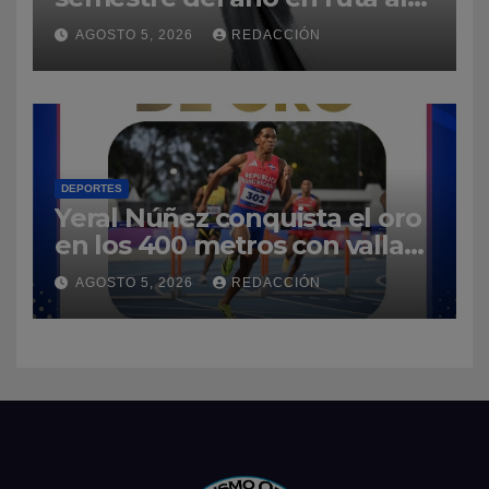
Premios Soberano 2027
AGOSTO 5, 2026
REDACCIÓN
DEPORTES
Yeral Núñez conquista el oro
en los 400 metros con vallas
y enaltece a República
AGOSTO 5, 2026
REDACCIÓN
Dominicana