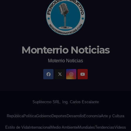
Monterrio Noticias
Moterrio Noticias
República
Política
Gobierno
Deportes
Desarrollo
Economía
Arte y Cultura
Estilo de Vida
Internacional
Medio Ambiente
Mundiales
Tendencias
Videos