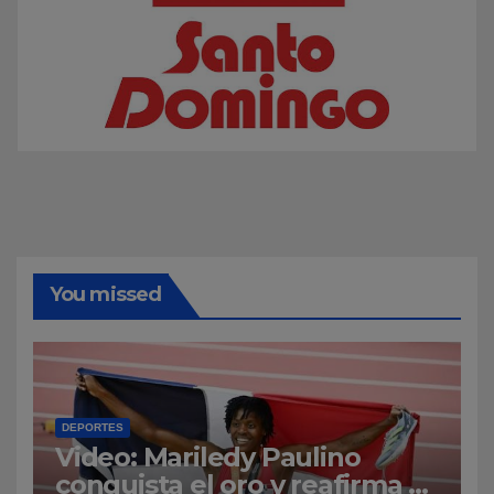
You missed
DEPORTES
Video: Mariledy Paulino
conquista el oro y reafirma su