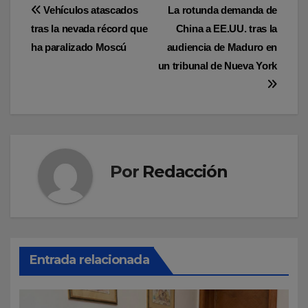
Navegación
Vehículos atascados
La rotunda demanda de
tras la nevada récord que
China a EE.UU. tras la
de
ha paralizado Moscú
audiencia de Maduro en
entradas
un tribunal de Nueva York
Por
Redacción
Entrada relacionada