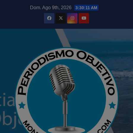
Saltar
modal-check
Dom. Ago 9th, 2026
3:30:12 AM
al
contenido