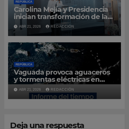
REPÚBLICA
Carolina Mejía y Presidencia
inician transformación de la
Ciudad Colonial con la
ABR 21, 2026
REDACCIÓN
construcción del parqueo
José Reyes
REPÚBLICA
Vaguada provoca aguaceros
y tormentas eléctricas en
varias provincias del país
ABR 21, 2026
REDACCIÓN
Deja una respuesta