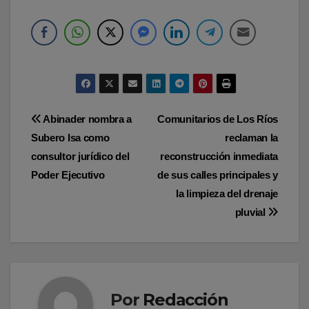
Navegación
Abinader nombra a
Comunitarios de Los Ríos
Subero Isa como
reclaman la
de
consultor jurídico del
reconstrucción inmediata
entradas
Poder Ejecutivo
de sus calles principales y
la limpieza del drenaje
pluvial
Por
Redacción