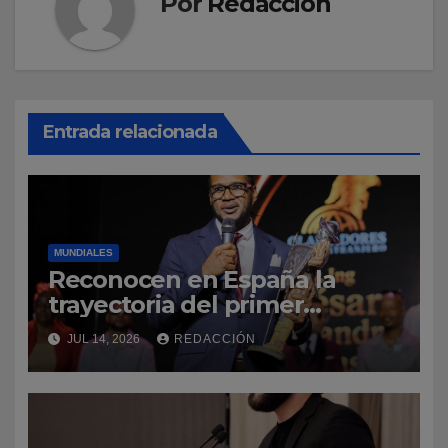
Por
Redacción
Entrada relacionada
MUNDIALES
Reconocen en España la
trayectoria del primer
profesor dominicano de
JUL 14, 2026
REDACCIÓN
ingeniería civil en Cantabria