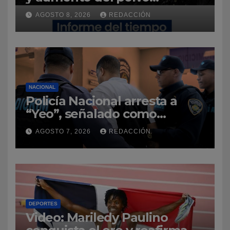
sahariano sobre República
AGOSTO 8, 2026
REDACCIÓN
Dominicana
NACIONAL
Policía Nacional arresta a
“Yeo”, señalado como
presunto autor del homicidio
AGOSTO 7, 2026
REDACCIÓN
del baloncestista Yeuri
Rodríguez Batista
DEPORTES
Video: Mariledy Paulino