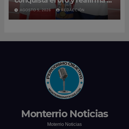
conquista el oro y reafirma su
dominio en el atletismo
AGOSTO 5, 2026
REDACCIÓN
Monterrio Noticias
Moterrio Noticias