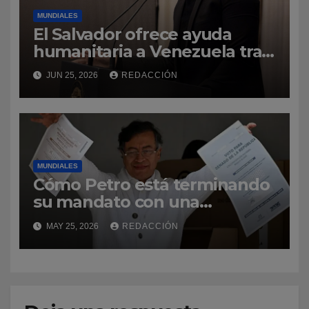
MUNDIALES
El Salvador ofrece ayuda
humanitaria a Venezuela tras
la emergencia
JUN 25, 2026
REDACCIÓN
MUNDIALES
Cómo Petro está terminando
su mandato con una
popularidad «alta e inusual»
MAY 25, 2026
REDACCIÓN
en Colombia (y qué papel
juega en las elecciones)