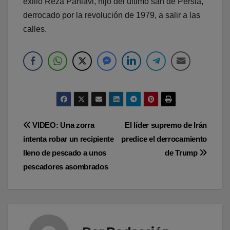
exilio Reza Pahlavi, hijo del último sah de Persia,
derrocado por la revolución de 1979, a salir a las
calles.
Navegación
VIDEO: Una zorra
El líder supremo de Irán
intenta robar un recipiente
predice el derrocamiento
de
lleno de pescado a unos
de Trump
entradas
pescadores asombrados