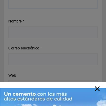
Nombre
*
Correo electrónico
*
Web