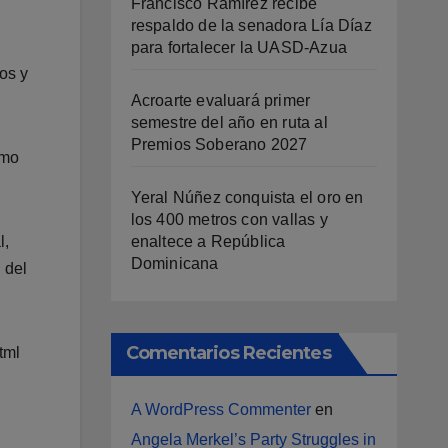
Francisco Ramírez recibe
respaldo de la senadora Lía Díaz
para fortalecer la UASD-Azua
os y
Acroarte evaluará primer
semestre del año en ruta al
Premios Soberano 2027
omo
Yeral Núñez conquista el oro en
los 400 metros con vallas y
enaltece a República
l,
Dominicana
 del
Comentarios Recientes
tml
A WordPress Commenter
en
Angela Merkel’s Party Struggles in