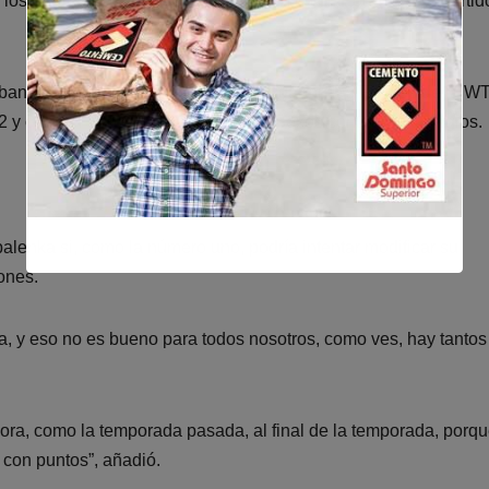
los pies y tratar de encontrar un buen nivel. Poder ganar partid
ane y lo terminó con un segundo lugar en las Finales de la W
y cerró el año en la Batalla de los Sexos contra Nick Kyrgios.
alenka si, como la número uno, podría intentar modificar su
ones.
a, y eso no es bueno para todos nosotros, como ves, hay tantos
hora, como la temporada pasada, al final de la temporada, porq
 con puntos”, añadió.