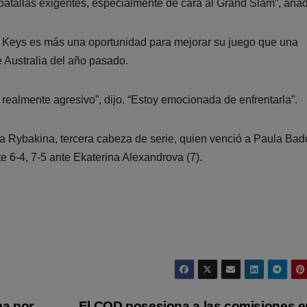
atallas exigentes, especialmente de cara al Grand Slam”, añad
ra Keys es más una oportunidad para mejorar su juego que una
e Australia del año pasado.
 realmente agresivo”, dijo. “Estoy emocionada de enfrentarla”.
a Rybakina, tercera cabeza de serie, quien venció a Paula Ba
te 6-4, 7-5 ante Ekaterina Alexandrova (7).
ma por
El COD posesiona a las comisiones e