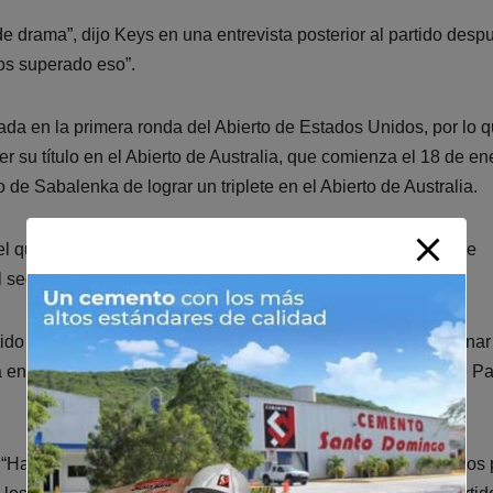
drama”, dijo Keys en una entrevista posterior al partido desp
os superado eso”.
ada en la primera ronda del Abierto de Estados Unidos, por lo 
su título en el Abierto de Australia, que comienza el 18 de en
de Sabalenka de lograr un triplete en el Abierto de Australia.
el que esperaba, con tres desempates, una pausa para que le
l segundo desempate, y un tercer set que duró 69 minutos.
do en el décimo juego del tercer set, pero se aseguró de ganar
 en Australia que incluye títulos en Adelaida y en Melbourne P
s. “Han pasado (solo) como cuatro semanas desde que jugamos 