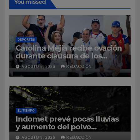
You missed
DEPORTES
Carolina Mejía recibe ovación
durante clausura de los
Juegos Centroamericanos y
AGOSTO 9, 2026
REDACCIÓN
del Caribe Santo Domingo
2026
EL TIEMPO
Indomet prevé pocas lluvias
y aumento del polvo
sahariano sobre República
AGOSTO 8, 2026
REDACCIÓN