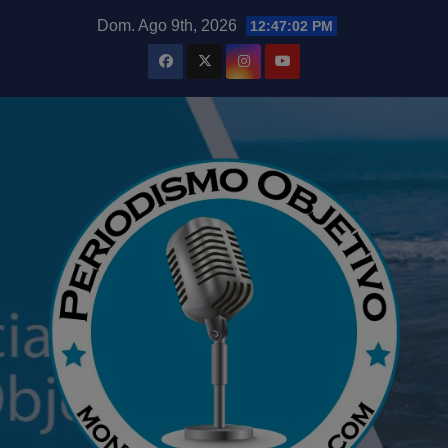
Saltar
modal-check
Dom. Ago 9th, 2026
12:47:04 PM
al
contenido