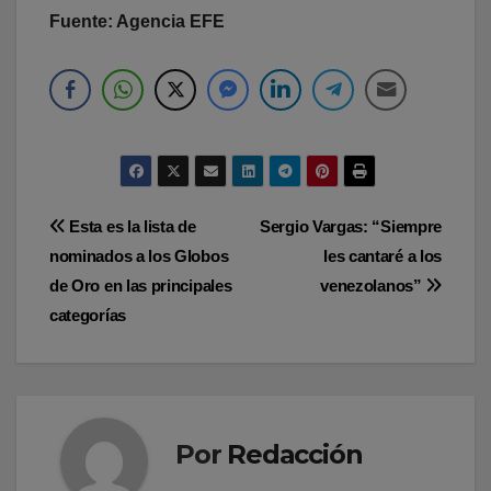
Fuente: Agencia EFE
Navegación
Esta es la lista de
Sergio Vargas: “Siempre
nominados a los Globos
les cantaré a los
de
de Oro en las principales
venezolanos”
entradas
categorías
Por
Redacción