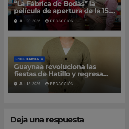
“La Fábrica de Bodas” la
película de apertura de la 15.ª
edición del Dominican Film
JUL 20, 2026
REDACCIÓN
Festival in New York
ENTRETENIMIENTO
Guaynaa revoluciona las
fiestas de Hatillo y regresa
por la puerta grande a su
JUL 18, 2026
REDACCIÓN
natal Puerto Rico
Deja una respuesta