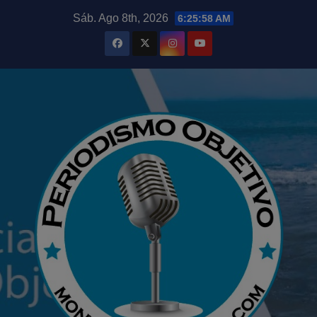
Saltar
modal-check
Sáb. Ago 8th, 2026
6:25:59 AM
al
contenido