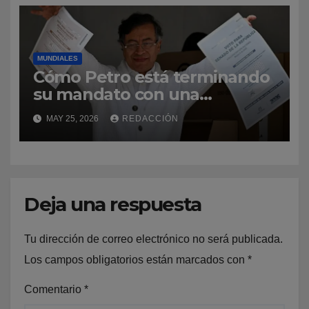
MUNDIALES
Cómo Petro está terminando
su mandato con una
popularidad «alta e inusual»
MAY 25, 2026
REDACCIÓN
en Colombia (y qué papel
juega en las elecciones)
Deja una respuesta
Tu dirección de correo electrónico no será publicada.
Los campos obligatorios están marcados con
*
Comentario
*