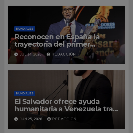
MUNDIALES
Reconocen en España la
trayectoria del primer
profesor dominicano de
JUL 14, 2026
REDACCIÓN
ingeniería civil en Cantabria
MUNDIALES
El Salvador ofrece ayuda
humanitaria a Venezuela tras
la emergencia
JUN 25, 2026
REDACCIÓN