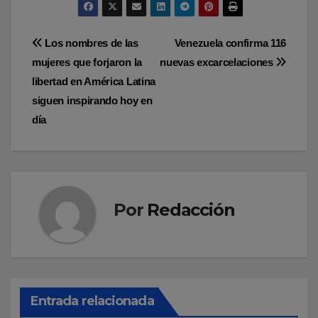
Navegación
Los nombres de las
Venezuela confirma 116
mujeres que forjaron la
nuevas excarcelaciones
de
libertad en América Latina
entradas
siguen inspirando hoy en
día
Por
Redacción
Entrada relacionada