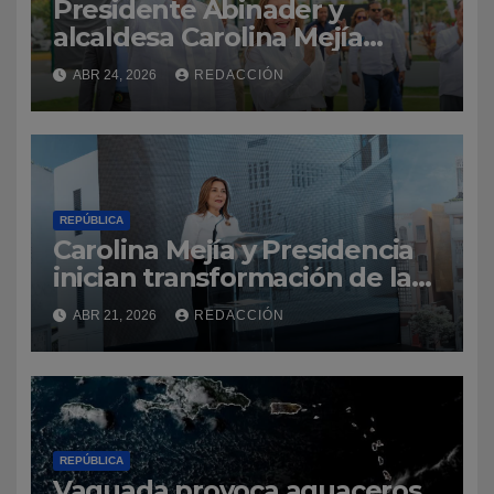
Presidente Abinader y
alcaldesa Carolina Mejía
inauguran Malecón
ABR 24, 2026
REDACCIÓN
Deportivo, que será desde
ahora el punto de encuentro
del deporte dominicano
REPÚBLICA
Carolina Mejía y Presidencia
inician transformación de la
Ciudad Colonial con la
ABR 21, 2026
REDACCIÓN
construcción del parqueo
José Reyes
REPÚBLICA
Vaguada provoca aguaceros