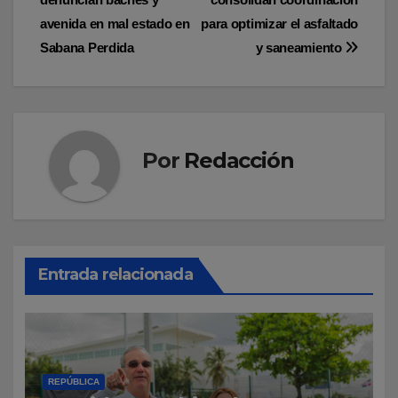
de
avenida en mal estado en
para optimizar el asfaltado
entradas
Sabana Perdida
y saneamiento
Por
Redacción
Entrada relacionada
REPÚBLICA