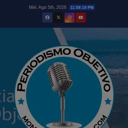
Saltar
modal-check
Mié. Ago 5th, 2026
11:58:20 PM
al
contenido