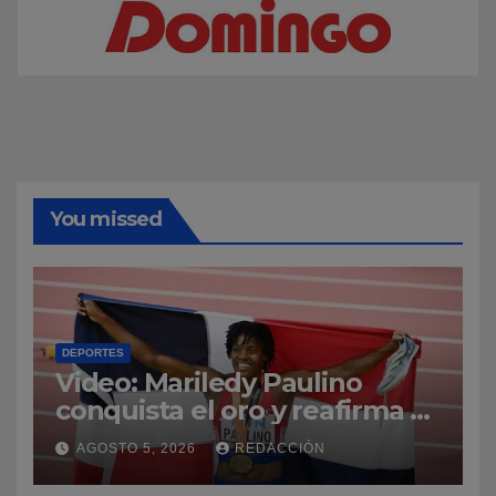
You missed
DEPORTES
Video: Mariledy Paulino
conquista el oro y reafirma su
dominio en el atletismo
AGOSTO 5, 2026
REDACCIÓN