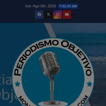
Saltar
modal-check
Jue. Ago 6th, 2026
7:52:49 AM
al
contenido