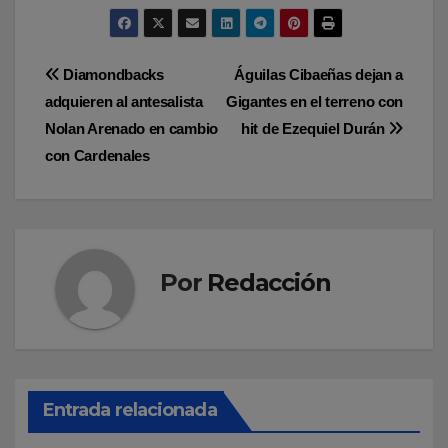
Navegación
Diamondbacks
Águilas Cibaeñas dejan a
adquieren al antesalista
Gigantes en el terreno con
de
Nolan Arenado en cambio
hit de Ezequiel Durán
entradas
con Cardenales
Por
Redacción
Entrada relacionada