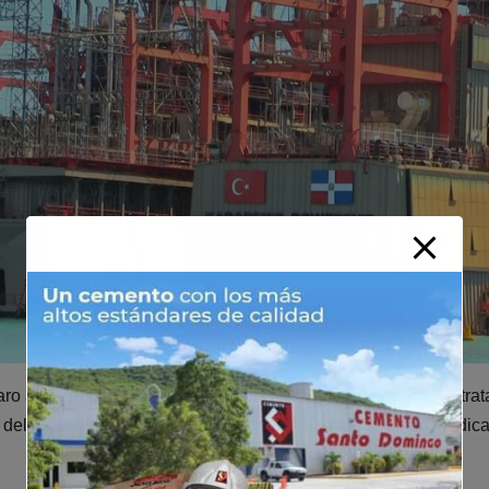
 alegan que esta recusación no es casual. Para ellos, se trat
del juicio y preparar el terreno para posibles maniobras jurídic