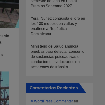
semestre del año en ruta al
Premios Soberano 2027
Yeral Núñez conquista el oro en
los 400 metros con vallas y
enaltece a República
Dominicana
os sin
a
Ministerio de Salud anuncia
pruebas para detectar consumo
 a
de sustancias psicoactivas en
conductores involucrados en
accidentes de tránsito
Comentarios Recientes
A WordPress Commenter
en