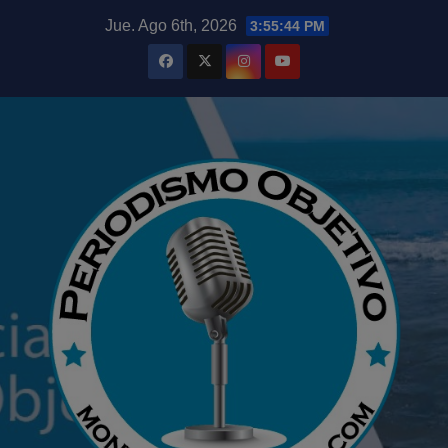
Saltar
modal-check
Jue. Ago 6th, 2026
3:55:45 PM
al
contenido