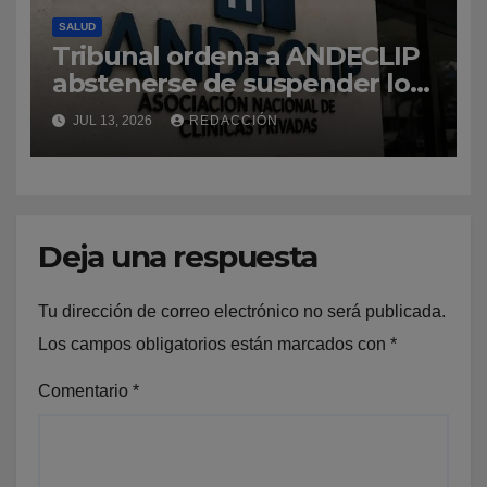
SALUD
Tribunal ordena a ANDECLIP
abstenerse de suspender los
servicios a afiliados, tras
JUL 13, 2026
REDACCIÓN
solicitud de la DIDA
Deja una respuesta
Tu dirección de correo electrónico no será publicada.
Los campos obligatorios están marcados con
*
Comentario
*