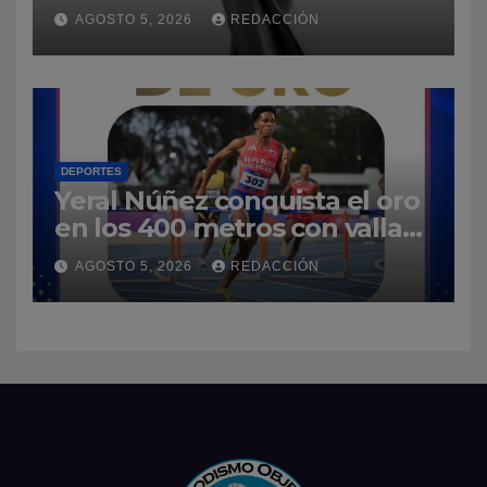
Premios Soberano 2027
AGOSTO 5, 2026
REDACCIÓN
DEPORTES
Yeral Núñez conquista el oro
en los 400 metros con vallas
y enaltece a República
AGOSTO 5, 2026
REDACCIÓN
Dominicana