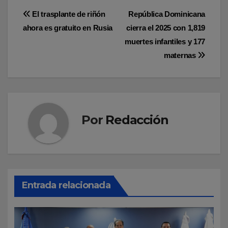
Navegación
El trasplante de riñón
República Dominicana
ahora es gratuito en Rusia
cierra el 2025 con 1,819
de
muertes infantiles y 177
entradas
maternas
Por
Redacción
Entrada relacionada