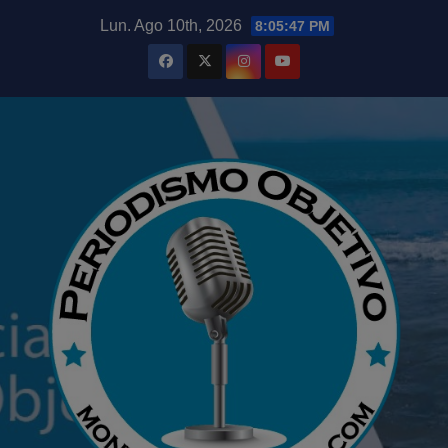
Saltar
modal-check
Lun. Ago 10th, 2026
8:05:49 PM
al
contenido