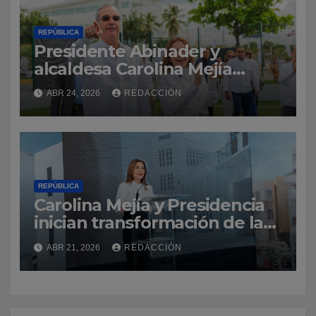
REPÚBLICA
Presidente Abinader y
alcaldesa Carolina Mejía
inauguran Malecón
ABR 24, 2026
REDACCIÓN
Deportivo, que será desde
ahora el punto de encuentro
del deporte dominicano
REPÚBLICA
Carolina Mejía y Presidencia
inician transformación de la
Ciudad Colonial con la
ABR 21, 2026
REDACCIÓN
construcción del parqueo
José Reyes