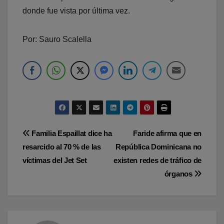
donde fue vista por última vez.
Por: Sauro Scalella
Navegación
Familia Espaillat dice ha
Faride afirma que en
resarcido al 70 % de las
República Dominicana no
de
víctimas del Jet Set
existen redes de tráfico de
entradas
órganos