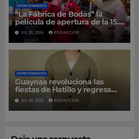
ENTRETENIMIENTO
“La Fábrica de Bodas” la
película de apertura de la 15.ª
edición del Dominican Film
JUL 20, 2026
REDACCIÓN
Festival in New York
ENTRETENIMIENTO
Guaynaa revoluciona las
fiestas de Hatillo y regresa
por la puerta grande a su
JUL 18, 2026
REDACCIÓN
natal Puerto Rico