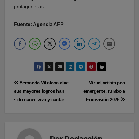
protagonistas.
Fuente: Agencia AFP
Navegación
Fernando Villalona dice
Mirud, artista pop
sus mayores logros han
emergente, rumbo a
de
sido nacer, vivir y cantar
Eurovisión 2026
entradas
Por
Redacción