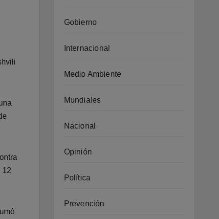
Gobierno
Internacional
hvili
Medio Ambiente
Mundiales
 una
de
Nacional
Opinión
contra
n 12
Política
Prevención
sumó