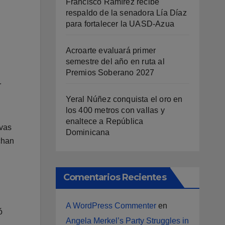
Francisco Ramírez recibe
respaldo de la senadora Lía Díaz
para fortalecer la UASD-Azua
Acroarte evaluará primer
semestre del año en ruta al
Premios Soberano 2027
r
Yeral Núñez conquista el oro en
los 400 metros con vallas y
enaltece a República
ivas
Dominicana
chan
Comentarios Recientes
A WordPress Commenter
en
ó
Angela Merkel’s Party Struggles in