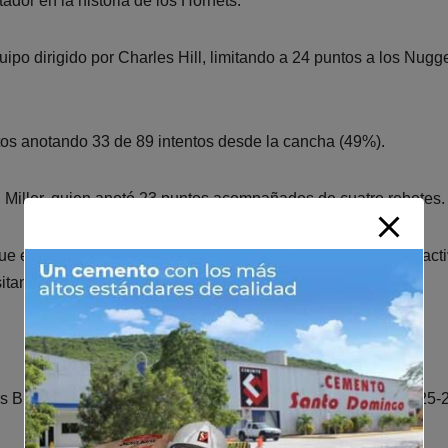
tador en la historia de los Hornets.
po dirigido por Charles Hill, limitando a 24 puntos a los Nugg
tos anotando 33 de 89 intentos desde la cancha (49%).
 Miller, quien anotó 23 puntos acompañados de cuatro rebotes.
fue el máximo anotador de su equipo en una noche de poca act
itantes.
 Brooklyn Nets y llegaron a 20 triunfos en la temporada 2025-