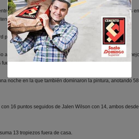
ntro anotando siete de sus 11 intentos desde la línea de tres en
stencias.
d personal de triples en un partido.
o a fin», dijo el alero, Ayu Dosunmu. «Estamos en nuestro mejo
fuerte».
 una noche en la que también dominaron la pintura, anotando 58
r con 16 puntos seguidos de Jalen Wilson con 14, ambos desde
suma 13 tropiezos fuera de casa.