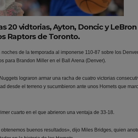
as 20 vidtorias, Ayton, Doncic y LeBron
os Raptors de Toronto.
s noches de la temporada al imponerse 110-87 sobre los Denve
s para Brandon Miller en el Ball Arena (Denver).
 Nuggets lograron armar una racha de cuatro victorias consecut
idad desde el terreno y sucumbieron ante unos Hornets que mar
rimer cuarto en el que abrieron una ventaja de 33-18.
y obtenemos buenos resultados», dijo Miles Bridges, quien anot