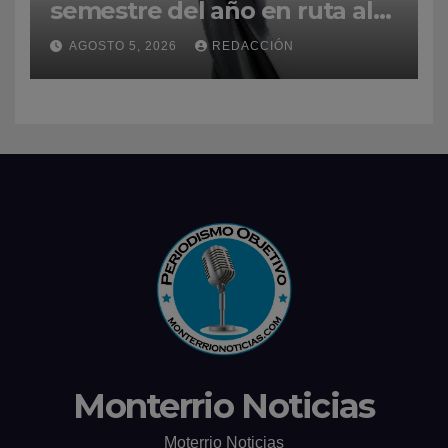
semestre del año en ruta al
Premios Soberano 2027
AGOSTO 5, 2026
REDACCIÓN
Monterrio Noticias
Moterrio Noticias