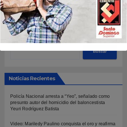
Buscar
Buscar
Noticias Recientes
Policía Nacional arresta a “Yeo”, señalado como
presunto autor del homicidio del baloncestista
Yeuri Rodríguez Batista
Video: Mariledy Paulino conquista el oro y reafirma