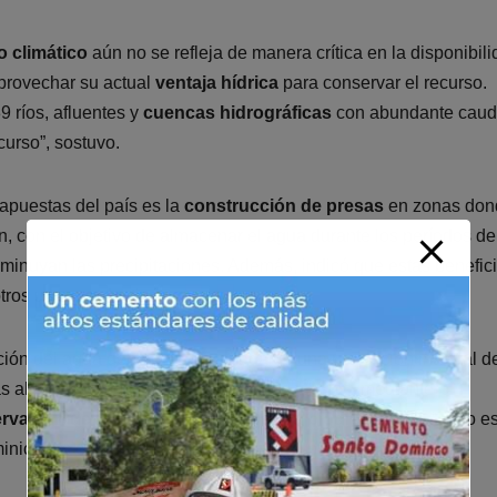
 climático
aún no se refleja de manera crítica en la disponibil
provechar su actual
ventaja hídrica
para conservar el recurso.
 ríos, afluentes y
cuencas hidrográficas
con abundante caud
curso”, sostuvo.
 apuestas del país es la
construcción de presas
en zonas don
an, con el objetivo de almacenar el agua durante los períodos de
isminuyan las precipitaciones. Además, indicó que estas benefic
tros usos productivos.
ción del agua debe ir acompañada de una protección integral de
 altas y extendiéndose a las medias y bajas, mediante
rvación de los bosques
, el suelo y la
biodiversidad
. “Todo e
nicanos en el presente y en el futuro”, puntualizó.