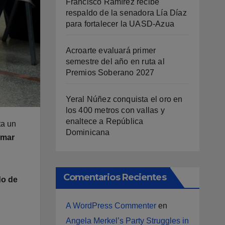
Francisco Ramírez recibe
respaldo de la senadora Lía Díaz
para fortalecer la UASD-Azua
Acroarte evaluará primer
semestre del año en ruta al
Premios Soberano 2027
Yeral Núñez conquista el oro en
los 400 metros con vallas y
enaltece a República
ta un
Dominicana
mar
Comentarios Recientes
o de
A WordPress Commenter
en
Angela Merkel’s Party Struggles in