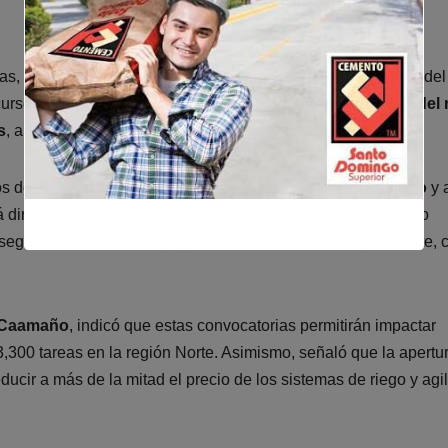
, una de alcance nacional y otra dirigida a la región Norte del
cursos estarán destinados a
proyectos de modernización del 
s
, aunque también podrán aplicar grandes
agropecuarios
.
s destinados a la
modernización de los sistemas de riego
y 
tá dirigida a proyectos grandes a nivel nacional, con un monto
segunda se enfoca en proyectos medianos de la región Norte, 
 Caamaño
, indicó que estas convocatorias permitirán impactar
3,300 tareas en la región Norte. Asimismo, señaló que la apertu
ucir a más de la mitad el precio de los sistemas de riego y agil