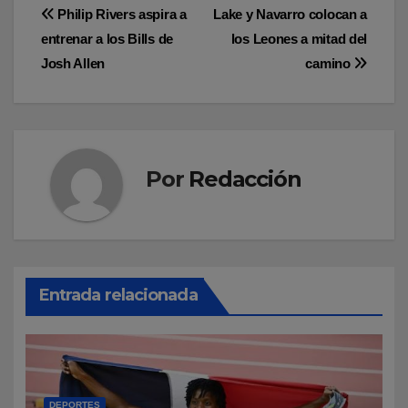
Navegación
Philip Rivers aspira a
Lake y Navarro colocan a
entrenar a los Bills de
los Leones a mitad del
de
Josh Allen
camino
entradas
Por
Redacción
Entrada relacionada
DEPORTES