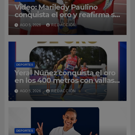
Video: Mariledy Paulino
conquista el oro y reafirma su
dominio en el atletismo
AGO 5, 2026
REDACCIÓN
DEPORTES
Yeral Núñez conquista el oro
en los 400 metros con vallas y
enaltece a República
AGO 5, 2026
REDACCIÓN
Dominicana
DEPORTES