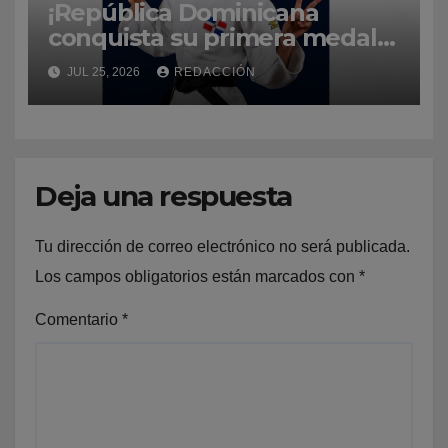
¡República Dominicana
conquista su primera medalla
de oro en Santo Domingo
JUL 25, 2026
REDACCIÓN
2026 gracias a Ana Rosa!
Deja una respuesta
Tu dirección de correo electrónico no será publicada.
Los campos obligatorios están marcados con
*
Comentario
*