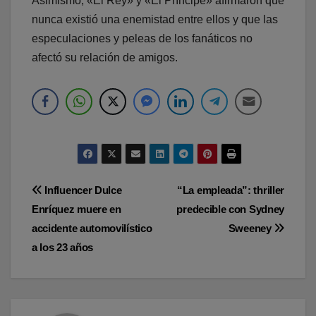
Asimismo, «El Rey» y «El Príncipe» afirmaron que
nunca existió una enemistad entre ellos y que las
especulaciones y peleas de los fanáticos no
afectó su relación de amigos.
Navegación
Influencer Dulce
“La empleada”: thriller
Enríquez muere en
predecible con Sydney
de
accidente automovilístico
Sweeney
entradas
a los 23 años