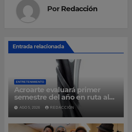
Por
Redacción
Entrada relacionada
ENTRETENIMIENTO
Acroarte evaluará primer
semestre del año en ruta al
Premios Soberano 2027
AGO 5, 2026
REDACCIÓN