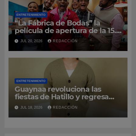
ENTRETENIMIENTO
“La Fábrica de Bodas” la
película de apertura de la 15.ª
edición del Dominican Film
JUL 20, 2026
REDACCIÓN
Festival in New York
ENTRETENIMIENTO
Guaynaa revoluciona las
fiestas de Hatillo y regresa
por la puerta grande a su
JUL 18, 2026
REDACCIÓN
natal Puerto Rico