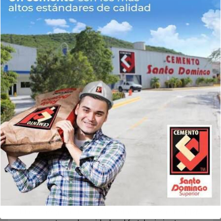
Buscar
Buscar
Noticias Recientes
Onda tropical y vaguada provocarán aguaceros,
tormentas eléctricas y ráfagas de viento en varias
provincias
Juan Garrigó asume la Secretaría General del PRM