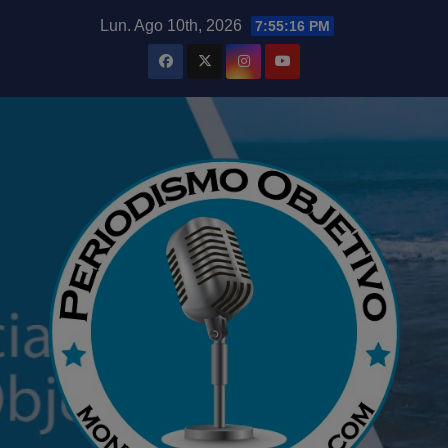
Saltar
modal-check
Lun. Ago 10th, 2026
7:55:17 PM
al
contenido