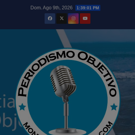
Saltar
modal-check
Dom. Ago 9th, 2026
1:39:02 PM
al
contenido