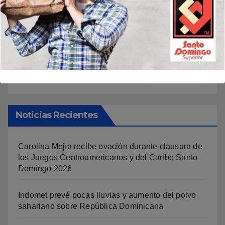
Buscar
Buscar
Noticias Recientes
Carolina Mejía recibe ovación durante clausura de
los Juegos Centroamericanos y del Caribe Santo
Domingo 2026
Indomet prevé pocas lluvias y aumento del polvo
sahariano sobre República Dominicana