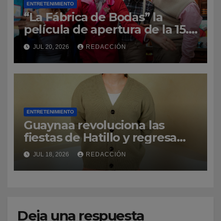
ENTRETENIMIENTO
“La Fábrica de Bodas” la
película de apertura de la 15.ª
edición del Dominican Film
JUL 20, 2026
REDACCIÓN
Festival in New York
ENTRETENIMIENTO
Guaynaa revoluciona las
fiestas de Hatillo y regresa
por la puerta grande a su
JUL 18, 2026
REDACCIÓN
natal Puerto Rico
Deja una respuesta