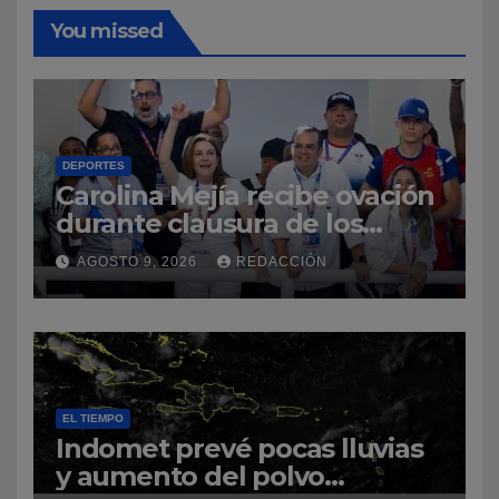
You missed
DEPORTES
Carolina Mejía recibe ovación
durante clausura de los
Juegos Centroamericanos y
AGOSTO 9, 2026
REDACCIÓN
del Caribe Santo Domingo
2026
EL TIEMPO
Indomet prevé pocas lluvias
y aumento del polvo