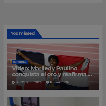
You missed
DEPORTES
Video: Mariledy Paulino
conquista el oro y reafirma su
dominio en el atletismo
AGOSTO 5, 2026
REDACCIÓN