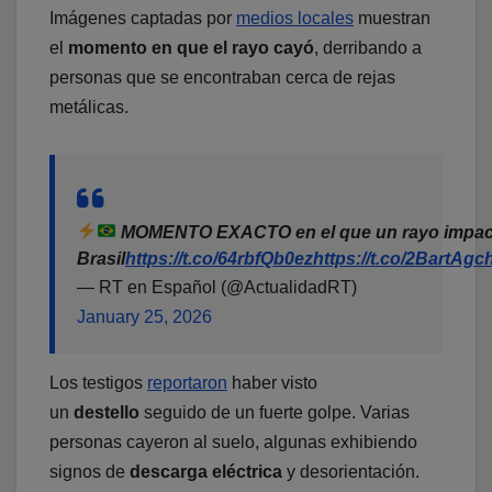
Imágenes captadas por
medios locales
muestran
el
momento en que el rayo cayó
, derribando a
personas que se encontraban cerca de rejas
metálicas.
MOMENTO EXACTO en el que un rayo impact
Brasil
https://t.co/64rbfQb0ez
https://t.co/2BartAgc
— RT en Español (@ActualidadRT)
January 25, 2026
Los testigos
reportaron
haber visto
un
destello
seguido de un fuerte golpe. Varias
personas cayeron al suelo, algunas exhibiendo
signos de
descarga eléctrica
y desorientación.