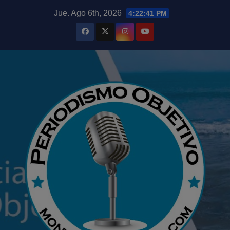
Saltar
modal-check
Jue. Ago 6th, 2026
4:22:42 PM
al
contenido