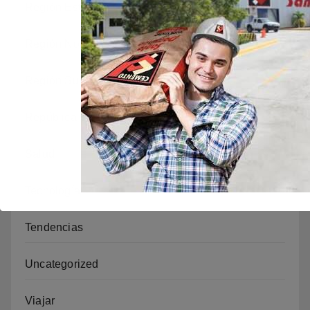
Región Este
Región Norte
Región Sur
República
Salud
Tecnología
Tendencias
Uncategorized
Viajar