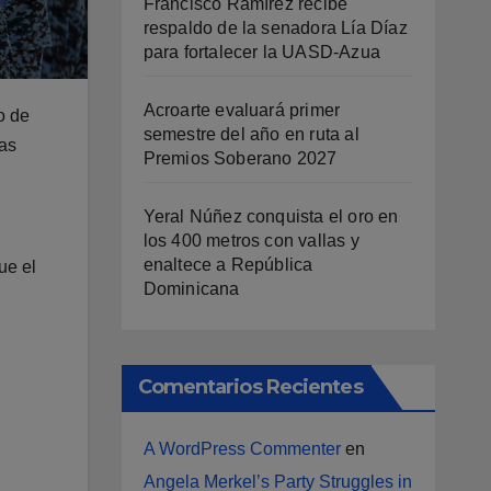
Francisco Ramírez recibe
respaldo de la senadora Lía Díaz
para fortalecer la UASD-Azua
Acroarte evaluará primer
o de
semestre del año en ruta al
das
Premios Soberano 2027
Yeral Núñez conquista el oro en
los 400 metros con vallas y
enaltece a República
ue el
Dominicana
Comentarios Recientes
A WordPress Commenter
en
Angela Merkel’s Party Struggles in