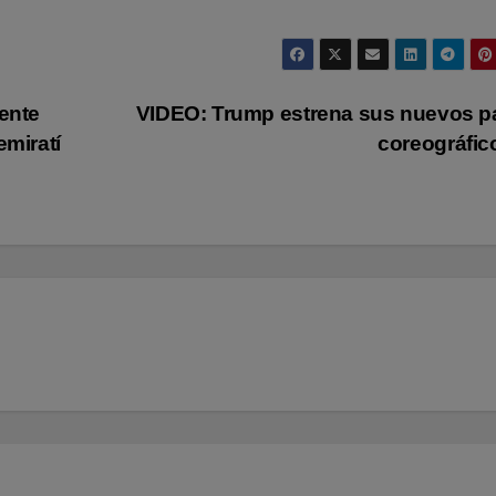
iente
VIDEO: Trump estrena sus nuevos 
emiratí
coreográfi