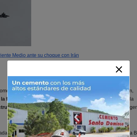
riente Medio ante su choque con Irán
ó como una
campaña de «guerra psicológica»
de Washington,
 la fuerza»
y el envío de portaviones a la región. A su juicio, la
«truco antiguo»
que
busca infundir temor
mediante la image
mada» y la
‘guerra de los 12 días’
, los responsables de la Casa 