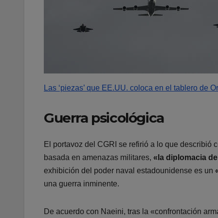
Las ‘piezas’ que EE.UU. coloca en el tablero de O
Guerra psicológica
El portavoz del CGRI se refirió a lo que describi
basada en amenazas militares,
«la diplomacia de
exhibición del poder naval estadounidense es un
una guerra inminente.
De acuerdo con Naeini, tras la «confrontación ar