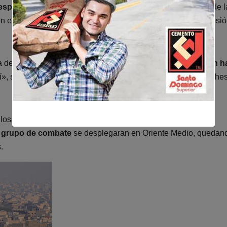
esperación»
ante la resistencia iraní. Especificó que luego de l
ión estadounidense» en Irán, Washington intenta provocar tensi
ra de los 12 días’ demostró que
«la opción militar contra Irán h
ní», se han topado con
la firme oposición del pueblo
y la cohe
losa armada» se dirigía hacia Irán, días después de que
 grupo de combate
se desplegaran en Oriente Medio, quedand
.