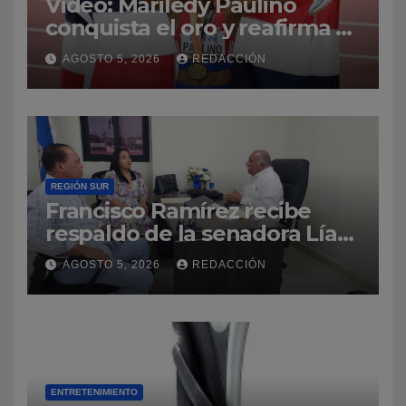
Video: Mariledy Paulino
conquista el oro y reafirma su
dominio en el atletismo
AGOSTO 5, 2026
REDACCIÓN
REGIÓN SUR
Francisco Ramírez recibe
respaldo de la senadora Lía
Díaz para fortalecer la UASD-
AGOSTO 5, 2026
REDACCIÓN
Azua
ENTRETENIMIENTO