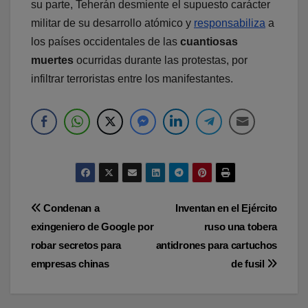
su parte, Teherán desmiente el supuesto carácter
militar de su desarrollo atómico y
responsabiliza
a
los países occidentales de las
cuantiosas
muertes
ocurridas durante las protestas, por
infiltrar terroristas entre los manifestantes.
Navegación
Condenan a
Inventan en el Ejército
exingeniero de Google por
ruso una tobera
de
robar secretos para
antidrones para cartuchos
entradas
empresas chinas
de fusil