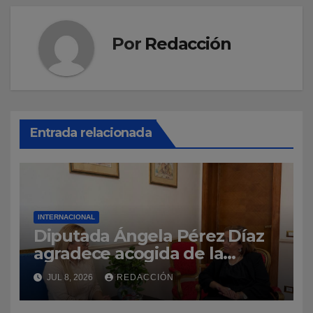
Por
Redacción
Entrada relacionada
INTERNACIONAL
Diputada Ángela Pérez Díaz
agradece acogida de la
Embajada Dominicana ante la
JUL 8, 2026
REDACCIÓN
Santa Sede durante visita
oficial a Roma