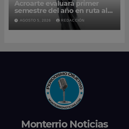
Acroarte evaluará primer
semestre del año en ruta al
Premios Soberano 2027
AGOSTO 5, 2026
REDACCIÓN
Monterrio Noticias