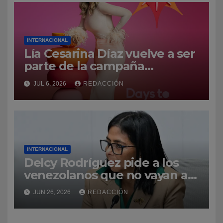
INTERNACIONAL
Lía Cesarina Díaz vuelve a ser
parte de la campaña
internacional «Days to Shine»
JUL 6, 2026
REDACCIÓN
INTERNACIONAL
Delcy Rodríguez pide a los
venezolanos que no vayan a
La Guaira para no obstaculizar
JUN 26, 2026
REDACCIÓN
las labores de rescate