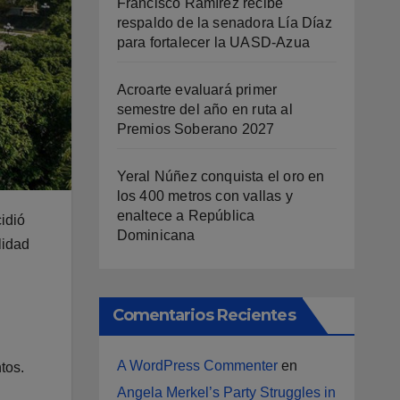
Francisco Ramírez recibe
respaldo de la senadora Lía Díaz
para fortalecer la UASD-Azua
Acroarte evaluará primer
semestre del año en ruta al
Premios Soberano 2027
Yeral Núñez conquista el oro en
los 400 metros con vallas y
enaltece a República
idió
Dominicana
lidad
Comentarios Recientes
A WordPress Commenter
en
tos.
Angela Merkel’s Party Struggles in