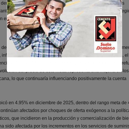
 dentro del rango meta en casi todos los países. Luego de las
ante el año 2025, la mayoría de los bancos centrales de la regi
en enero de 2026.
il del petróleo intermedio de Texas (WTI) incrementó recienteme
, influenciado por mayores tensiones geopolíticas. Asimismo, el
 encima de los US$5,000 por onza troy, al ser utilizado como ref
evolución del precio de este metal representa una mejoría en los
ana, lo que continuaría influenciando positivamente la cuenta
e ubicó en 4.95% en diciembre de 2025, dentro del rango meta de
continúan afectados por choques de oferta exógenos a la polític
ticos, que incidieron en la producción y comercialización de bi
a sido afectada por los incrementos en los servicios de suminis