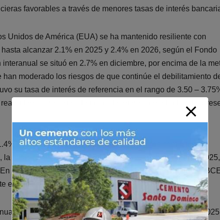
ancieras favorables a través de menores tasas de interés bancari
dos Unidos de América (EUA) se ha mantenido resiliente con
za hasta alcanzar 2.1% en 2025 y 2.4% en 2026, según el Fondo
ón interanual se situó en 2.7% en diciembre, por encima de la me
 han moderado los riesgos de que continúe el debilitamiento d
vo su tasa de interés de referencia en el rango de 3.50 – 3.75
reanuden los recortes de tasas de interés a mediados del pres
1.4% en 2025 y 1.3% en 2026, afectada por los conflictos
, la inflación interanual se ubicó en 1.9% en diciembre de 2025
 En este contexto, los analistas de mercado esperan que el BC
te el año 2026.
inuaría moderado, con una expansión prevista de 2.4% en 2025