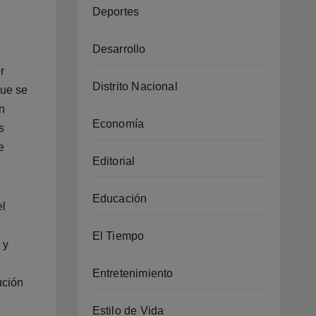
Deportes
Desarrollo
r
Distrito Nacional
que se
n
Economía
s
e
Editorial
Educación
el
El Tiempo
 y
Entretenimiento
ución
Estilo de Vida