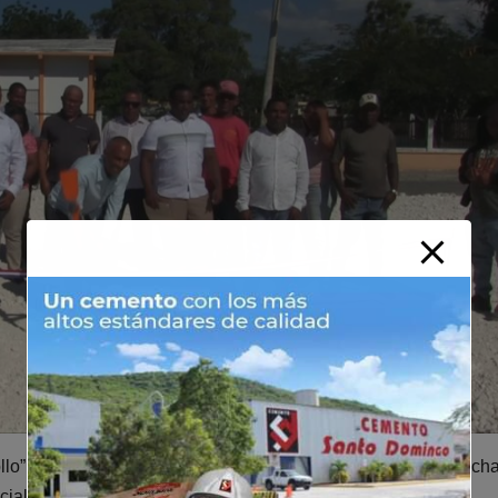
lo”, expresó el alcalde distrital, al destacar que la futura canch
social y la convivencia pacífica en la comunidad.