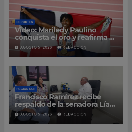
DEPORTES
Video: Mariledy Paulino
conquista el oro y reafirma su
dominio en el atletismo
AGOSTO 5, 2026
REDACCIÓN
REGIÓN SUR
Francisco Ramírez recibe
respaldo de la senadora Lía
Díaz para fortalecer la UASD-
AGOSTO 5, 2026
REDACCIÓN
Azua