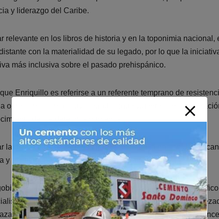
ia y liderazgo del Caribe.
relevante en los libros de historia y en la toponimia nacional, 
tante con la materialidad de su legado, por lo que la iniciativ
ativa más inclusiva sobre el pasado prehispánico.
ue Enriquillo es referirse a un referente temprano de resistenci
la opresión colonial, cuyo legado sigue vigente como inspiració
onocimiento de los derechos humanos.
ar la diversidad de orígenes que conforman la nación dominican
ia y al patrimonio cultural”, expresó Polanco.
gobierno del presidente Luis Abinader y con un equipo científico
specialistas de República Dominicana, España y Egipto, encabeza
zar, lo que otorga a la investigación una dimensión de alcanc