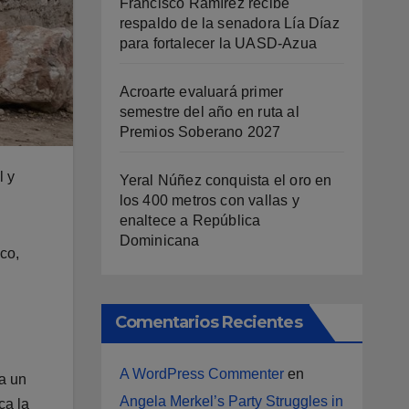
Francisco Ramírez recibe
respaldo de la senadora Lía Díaz
para fortalecer la UASD-Azua
Acroarte evaluará primer
semestre del año en ruta al
Premios Soberano 2027
l y
Yeral Núñez conquista el oro en
los 400 metros con vallas y
enaltece a República
Dominicana
co,
Comentarios Recientes
A WordPress Commenter
en
ta un
Angela Merkel’s Party Struggles in
ca la