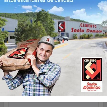
Nombre
*
Correo electrónico
*
Web