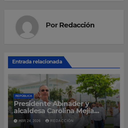
Por
Redacción
Entrada relacionada
REPÚBLICA
Presidente Abinader y
alcaldesa Carolina Mejía
inauguran Malecón
ABR 24, 2026
REDACCIÓN
Deportivo, que será desde