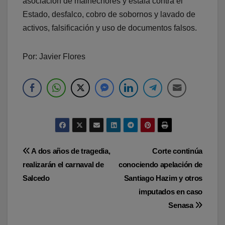
asociación de malhechores y estafa contra el
Estado, desfalco, cobro de sobornos y lavado de
activos, falsificación y uso de documentos falsos.
Por: Javier Flores
Navegación
A dos años de tragedia,
Corte continúa
realizarán el carnaval de
conociendo apelación de
de
Salcedo
Santiago Hazim y otros
entradas
imputados en caso
Senasa