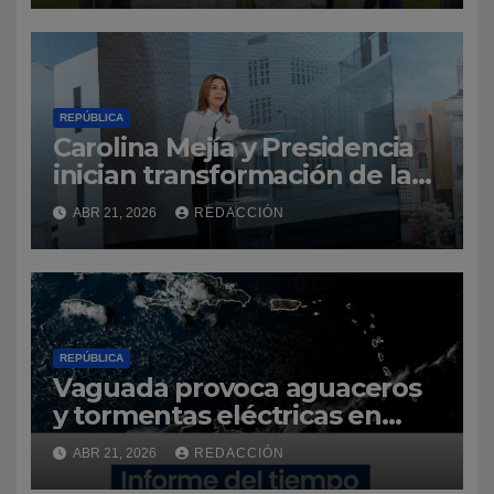
ahora el punto de encuentro
del deporte dominicano
REPÚBLICA
Carolina Mejía y Presidencia
inician transformación de la
Ciudad Colonial con la
ABR 21, 2026
REDACCIÓN
construcción del parqueo
José Reyes
REPÚBLICA
Vaguada provoca aguaceros
y tormentas eléctricas en
varias provincias del país
ABR 21, 2026
REDACCIÓN