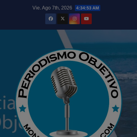
Saltar
modal-check
Vie. Ago 7th, 2026
4:34:54 AM
al
contenido