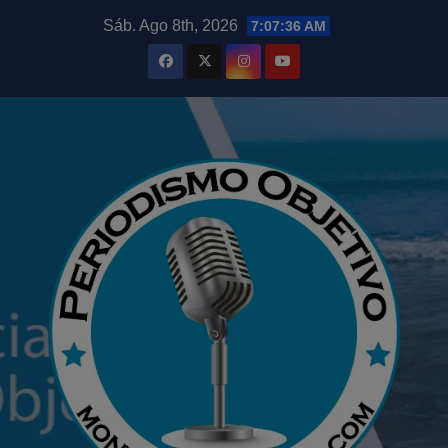
Saltar
modal-check
Sáb. Ago 8th, 2026
7:07:37 AM
al
contenido