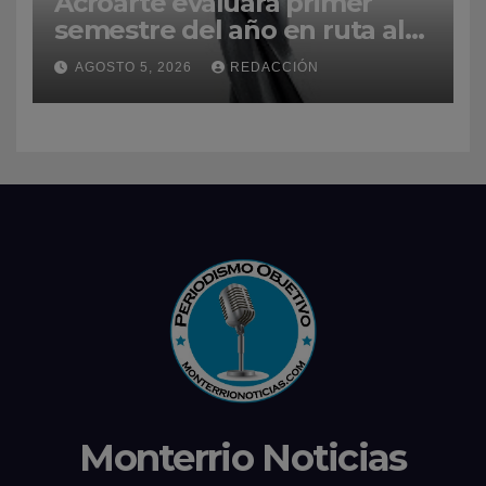
Acroarte evaluará primer
semestre del año en ruta al
Premios Soberano 2027
AGOSTO 5, 2026
REDACCIÓN
Monterrio Noticias