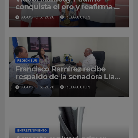
conquista el oro y reafirma su
dominio en el atletismo
AGOSTO 5, 2026
REDACCIÓN
REGIÓN SUR
Francisco Ramírez recibe
respaldo de la senadora Lía
Díaz para fortalecer la UASD-
AGOSTO 5, 2026
REDACCIÓN
Azua
ENTRETENIMIENTO